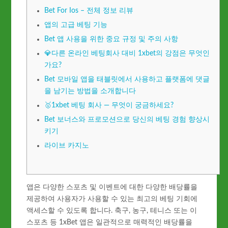
Bet For Ios – 전체 정보 리뷰
앱의 고급 베팅 기능
Bet 앱 사용을 위한 중요 규정 및 주의 사항
💎다른 온라인 베팅회사 대비 1xbet의 강점은 무엇인
가요?
Bet 모바일 앱을 태블릿에서 사용하고 플랫폼에 댓글
을 남기는 방법을 소개합니다
🥇1xbet 베팅 회사 — 무엇이 궁금하세요?
Bet 보너스와 프로모션으로 당신의 베팅 경험 향상시
키기
라이브 카지노
앱은 다양한 스포츠 및 이벤트에 대한 다양한 배당률을
제공하여 사용자가 사용할 수 있는 최고의 베팅 기회에
액세스할 수 있도록 합니다. 축구, 농구, 테니스 또는 이
스포츠 등 1xBet 앱은 일관적으로 매력적인 배당률을