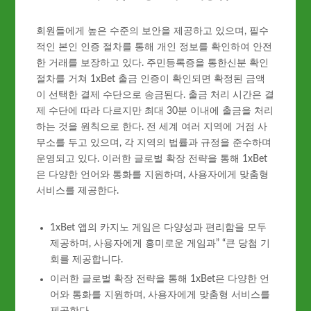
회원들에게 높은 수준의 보안을 제공하고 있으며, 필수
적인 본인 인증 절차를 통해 개인 정보를 확인하여 안전
한 거래를 보장하고 있다. 주민등록증을 통한신분 확인
절차를 거쳐 1xBet 출금 인증이 확인되면 확정된 금액
이 선택한 결제 수단으로 송금된다. 출금 처리 시간은 결
제 수단에 따라 다르지만 최대 30분 이내에 출금을 처리
하는 것을 원칙으로 한다. 전 세계 여러 지역에 거점 사
무소를 두고 있으며, 각 지역의 법률과 규정을 준수하며
운영되고 있다. 이러한 글로벌 확장 전략을 통해 1xBet
은 다양한 언어와 통화를 지원하며, 사용자에게 맞춤형
서비스를 제공한다.
1xBet 앱의 카지노 게임은 다양성과 편리함을 모두
제공하며, 사용자에게 흥미로운 게임과” “큰 당첨 기
회를 제공합니다.
이러한 글로벌 확장 전략을 통해 1xBet은 다양한 언
어와 통화를 지원하며, 사용자에게 맞춤형 서비스를
제공한다.