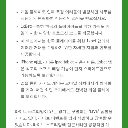
게임 플레이로 인해 특정 어려움이 발생하면 사무실
직원에게 연락하여 전문적인 조언을 받으십시오.
1xBet은 특히 한국의 플레이어들을 위해 카지노 게
임에 대한 다양한 프로모션 코드를 제공합니다.
이 섹션에서는 한국 플레이어를 위한 1xbet 앱에서
이러한 거래를 수행하기 위한 자세한 지침과 한도를
제공합니다.
IPhone 애호가이든 ipad tablet 사용자이든, 1xbet 앱
은 최고의 스포츠 베팅 기능이 단지 스와이프만으로
가능하도록 보장합니다.
앱을 통한 카지노 게임은 모바일 장치에서의 최적화
를 거쳐, 어떤 화면 크기에서도 완벽한 게임 플레이
를 보장합니다.
라이브 스트리밍이 있는 경기는 구별되는 “LIVE” 심볼을
가지고 있어, 라이브 이벤트를 쉽게 식별하고 참여할 수
있습니다. 라이브 스트리밍에 접근하려면 긍정적인 계