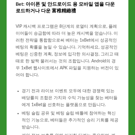
Bet: 아이폰 및 안드로이드 용 모바일 앱을 다운
로드하거나 다운 富稚精緻禮
VIP 캐시백 프로그램은 8단계의 로열티 계획으로, 플레
이어들이 승급함에 따라 더 높은 캐시백을 얻습니다. 이
러한 전략을 통합함으로써 베터는 1xBet에서 성공적인
베팅의 확률을 높일 수 있습니다. 기억하세요, 성공적인
베팅은 신중한 계획, 정보에 입각한 의사결정, 그리고 때
때로 한 발짝 물러서는 것의 조합입니다. Android의 경
우 1xBet 웹사이트에서 APK 파일을 지원하는 버전이 있
어야 합니다.
경기 전과 라이브 이벤트 모두에 대한 경쟁력 있는
배당률의 조합은 가치와 수익 가능성을 찾는 베터들
에게 1xBet을 선호하는 플랫폼으로 만듭니다.
베팅 슬립 공유 및 베팅 슬립 배틀에 참여하는 혁신
적인 기능으로, 베터들은 추가적인 승리 기회를 제공
받습니다.