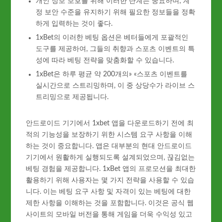
개인 정보 보호를 위해 이러한 단계는 중요하며, 계
정 보안 수준을 유지하기 위해 필요한 정보들을 정확
하게 입력하는 것이 좋다.
1xBet의 이러한 베팅 옵션은 베터들에게 포괄적인
도구를 제공하여, 그들의 취향과 스포츠 이벤트의 특
성에 따라 베팅 전략을 맞춤화할 수 있습니다.
1xBet은 하루 평균 약 200개의» «스포츠 이벤트를
실시간으로 스트리밍하며, 이 중 상당수가 라이브 스
트리밍으로 제공됩니다.
안드로이드 기기에서 1xbet 앱을 다운로드하기 전에 최
적의 기능성을 보장하기 위한 시스템 요구 사항을 이해
하는 것이 중요합니다. 앱은 대부분의 현대 안드로이드
기기에서 원활하게 실행되도록 설계되었으며, 끊김없는
베팅 경험을 제공합니다. 1xBet 앱의 프로모션을 최대한
활용하기 위해 사용자는 몇 가지 전략을 사용할 수 있습
니다. 이는 베팅 요구 사항 및 자격이 있는 베팅에 대한
제한 사항을 이해하는 것을 포함합니다. 이것은 공식 웹
사이트의 모바일 버전을 통해 게임을 더욱 수익성 있고