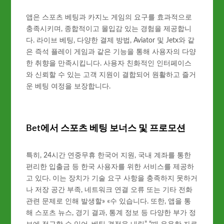
앱은 스포츠 베팅과 카지노 게임의 요구를 효과적으로
충족시키며, 종합적이고 몰입감 있는 경험을 제공합니
다. 라이브 베팅, 다양한 결제 방법, Aviator 및 Jetx와 같
은 즉석 플레이 게임과 같은 기능을 통해 사용자의 다양
한 취향을 만족시킵니다. 사용자 친화적인 인터페이스
와 신뢰할 수 있는 고객 지원이 결합되어 원활하고 즐거
운 베팅 여정을 보장합니다.
Bet에서 스포츠 베팅 보너스 및 프로모션
특히, 24시간 연중무휴 한국어 지원, 국내 계좌를 통한
편리한 입출금 등 한국 사용자를 위한 서비스를 제공하
고 있다. 이는 장치가 기술 요구 사항을 충족하지 못하거
나 저장 공간 부족, 네트워크 연결 오류 또는 기타 전화
관련 문제로 인해 발생할» «수 있습니다. 또한, 앱을 통
해 스포츠 뉴스, 경기 결과, 통계 정보 등 다양한 부가 정