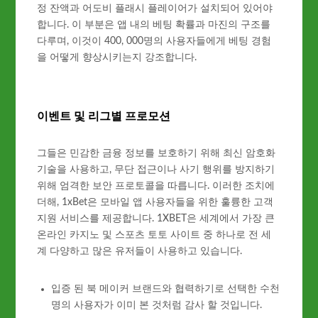
정 잔액과 어도비 플래시 플레이어가 설치되어 있어야
합니다. 이 부분은 앱 내의 베팅 확률과 마진의 구조를
다루며, 이것이 400, 000명의 사용자들에게 베팅 경험
을 어떻게 향상시키는지 강조합니다.
이벤트 및 리그별 프로모션
그들은 민감한 금융 정보를 보호하기 위해 최신 암호화
기술을 사용하고, 무단 접근이나 사기 행위를 방지하기
위해 엄격한 보안 프로토콜을 따릅니다. 이러한 조치에
더해, 1xBet은 모바일 앱 사용자들을 위한 훌륭한 고객
지원 서비스를 제공합니다. 1XBET은 세계에서 가장 큰
온라인 카지노 및 스포츠 토토 사이트 중 하나로 전 세
계 다양하고 많은 유저들이 사용하고 있습니다.
입증 된 북 메이커 브랜드와 협력하기로 선택한 수천
명의 사용자가 이미 본 것처럼 감사 할 것입니다.