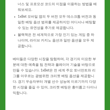
너스 및 프로모션 코드의 이점을 이용하는 방법을 배
워보세요.
1xBet 모바일 앱의 두 버전 모두 데스크톱 버전과 동
일한 베팅 옵션 범위를 제공하지만 어디서나 베팅할
수 있는 유연성을 추가로 제공합니다.
블랙잭은 전 세계적으로 가장 인기 있는 게임 중 하
나이며, 라이브 카지노 옵션과 일반 옵션을 모두 제
공합니다.
베터들은 다양한 시장을 탐험하며, 각 경기의 미묘한 부
분에 대한 예측을 팀 전략과 플레이어 기술을 바탕으로
만들 수 있습니다. 1xBet은 전 세계 주요 토너먼트와 리
그를 아우르는 광범위한 크리켓 베팅 옵션을 제공합니
다. 경기 우승자부터 개별 선수 성능에 이르기까지 다양
한 시장을 즐길 수 있어, 크리켓 베팅은 흥미롭고 다이나
믹합니다.