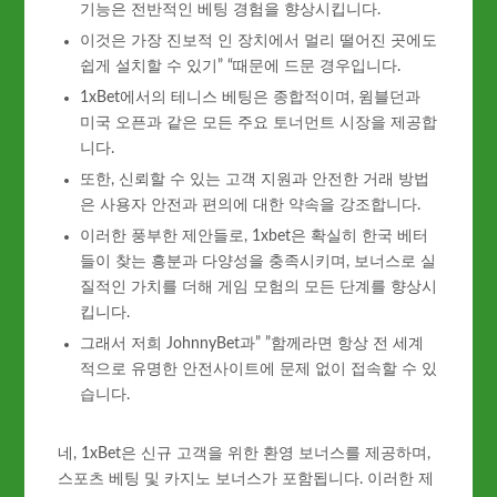
기능은 전반적인 베팅 경험을 향상시킵니다.
이것은 가장 진보적 인 장치에서 멀리 떨어진 곳에도
쉽게 설치할 수 있기” “때문에 드문 경우입니다.
1xBet에서의 테니스 베팅은 종합적이며, 윔블던과
미국 오픈과 같은 모든 주요 토너먼트 시장을 제공합
니다.
또한, 신뢰할 수 있는 고객 지원과 안전한 거래 방법
은 사용자 안전과 편의에 대한 약속을 강조합니다.
이러한 풍부한 제안들로, 1xbet은 확실히 한국 베터
들이 찾는 흥분과 다양성을 충족시키며, 보너스로 실
질적인 가치를 더해 게임 모험의 모든 단계를 향상시
킵니다.
그래서 저희 JohnnyBet과” ”함께라면 항상 전 세계
적으로 유명한 안전사이트에 문제 없이 접속할 수 있
습니다.
네, 1xBet은 신규 고객을 위한 환영 보너스를 제공하며,
스포츠 베팅 및 카지노 보너스가 포함됩니다. 이러한 제