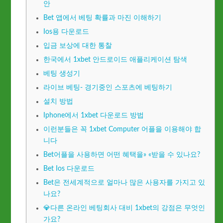
안
Bet 앱에서 베팅 확률과 마진 이해하기
Ios용 다운로드
입금 보상에 대한 통찰
한국에서 1xbet 안드로이드 애플리케이션 탐색
베팅 생성기
라이브 베팅- 경기중인 스포츠에 베팅하기
설치 방법
Iphone에서 1xbet 다운로드 방법
이런분들은 꼭 1xbet Computer 어플을 이용해야 합
니다
Bet어플을 사용하면 어떤 혜택을» «받을 수 있나요?
Bet Ios 다운로드
Bet은 전세계적으로 얼마나 많은 사용자를 가지고 있
나요?
💎다른 온라인 베팅회사 대비 1xbet의 강점은 무엇인
가요?