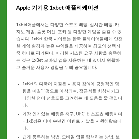
Apple 기기용 1xbet 애플리케이션
1xBet어플에서는 다양한 스포츠 베팅, 실시간 베팅, 카
지노 게임, 슬롯 머신, 포커 등 다양한 게임을 즐길 수 있
습니다. 1xBet 한국 사이트는 한국 플레이어들에게 안전
한 게임 환경과 높은 수익률을 제공하여 최고의 선택지
중 하나로 평가된다. 이러한 시스템 요구 사항을 충족하
는 것은 1xBet 모바일 앱을 사용하는 데 있어서 원활하
고 즐거운 사용자 경험을 위해 중요합니다.
1xBet의 다국어 지원은 사용자 참여에 긍정적인 영
향을 미칠” “것으로 예상되며, 접근성을 향상시키고
다양한 언어 선호도를 고려하는 데 도움을 줄 것입니
다.
가장 인기있는 베팅은 축구, UFC, E-스포츠 베팅이며
– 1xBet은 이미 수년간 이벤트 개발을 지원해왔습니
다.
쉽게 등록하는 방법, 모바일 앱을 탐색하는 방법, 보