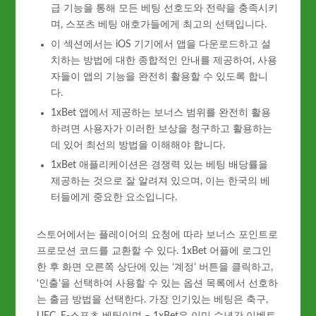
급 기능을 통해 모든 베팅 선호도와 전략을 충족시키
며, 스포츠 베팅 애호가들에게 최고의 선택입니다.
이 섹션에서는 iOS 기기에서 앱을 다운로드하고 설
치하는 방법에 대한 종합적인 안내를 제공하여, 사용
자들이 앱의 기능을 완전히 활용할 수 있도록 합니
다.
1xBet 앱에서 제공하는 보너스 범위를 완전히 활용
하려면 사용자가 이러한 보상을 청구하고 활용하는
데 있어 최선의 방법을 이해해야 합니다.
1xBet 애플리케이션은 경쟁력 있는 베팅 배당률을
제공하는 것으로 잘 알려져 있으며, 이는 한국의 베
터들에게 중요한 요소입니다.
스토어에서는 플레이어의 요청에 따라 보너스 포인트로
프로모션 코드를 교환할 수 있다. 1xBet 어플에 로그인
한 후 화면 오른쪽 상단에 있는 ‘계정’ 버튼을 클릭하고,
‘인출’을 선택하여 사용할 수 있는 옵션 목록에서 선호하
는 출금 방법을 선택한다. 가장 인기있는 베팅은 축구,
UFC, E-스포츠 베팅이며 – 1xBet은 이미 수년간 이벤트