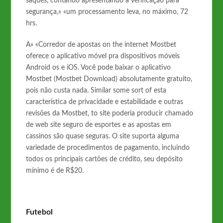
saques, contando apresentando a verificação para
segurança,» «um processamento leva, no máximo, 72
hrs.
A» «Corredor de apostas on the internet Mostbet
oferece o aplicativo móvel pra dispositivos móveis
Android os e iOS. Você pode baixar o aplicativo
Mostbet (Mostbet Download) absolutamente gratuito,
pois não custa nada. Similar some sort of esta
característica de privacidade e estabilidade e outras
revisões da Mostbet, to site poderia producir chamado
de web site seguro de esportes e as apostas em
cassinos são quase seguras. O site suporta alguma
variedade de procedimentos de pagamento, incluindo
todos os principais cartões de crédito, seu depósito
mínimo é de R$20.
Futebol