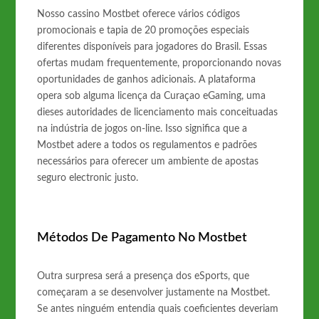
Nosso cassino Mostbet oferece vários códigos
promocionais e tapia de 20 promoções especiais
diferentes disponíveis para jogadores do Brasil. Essas
ofertas mudam frequentemente, proporcionando novas
oportunidades de ganhos adicionais. A plataforma
opera sob alguma licença da Curaçao eGaming, uma
dieses autoridades de licenciamento mais conceituadas
na indústria de jogos on-line. Isso significa que a
Mostbet adere a todos os regulamentos e padrões
necessários para oferecer um ambiente de apostas
seguro electronic justo.
Métodos De Pagamento No Mostbet
Outra surpresa será a presença dos eSports, que
começaram a se desenvolver justamente na Mostbet.
Se antes ninguém entendia quais coeficientes deveriam