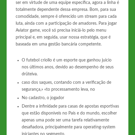
ser em virtude de uma equipe específica, agora a linha é
totalmente dependente dessa empresa. Bom, para sua
comodidade, sempre é oferecido um stream para cada
luta, ainda com a participação de amadores. Para jogar
Aviator game, você só precisa iniciá-lo pelo menu
principal e, em seguida, usar nossa estratégia, que é
baseada em uma gestão bancária competente.
O futebol criollo é um esporte que ganhou juicio
nos últimos anos, devido ao desempenho de seus
drūteiva.
caso dos saques, contando com a verificação de
segurança,» «to processamento leva, no
No cadastro, o jogador
Dentre a infinidade para casas de apostas esportivas
que estão disponíveis no País e do mundo, escolher
apenas uma pode ser uma tarefa relativamente
desafiadora, principalmente para operating-system
iniciantes no segmento.