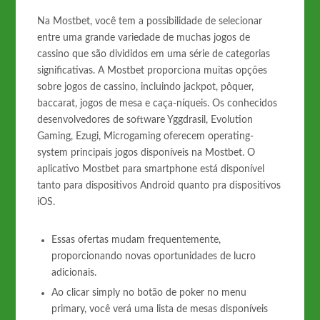
Na Mostbet, você tem a possibilidade de selecionar
entre uma grande variedade de muchas jogos de
cassino que são divididos em uma série de categorias
significativas. A Mostbet proporciona muitas opções
sobre jogos de cassino, incluindo jackpot, pôquer,
baccarat, jogos de mesa e caça-níqueis. Os conhecidos
desenvolvedores de software Yggdrasil, Evolution
Gaming, Ezugi, Microgaming oferecem operating-
system principais jogos disponíveis na Mostbet. O
aplicativo Mostbet para smartphone está disponível
tanto para dispositivos Android quanto pra dispositivos
iOS.
Essas ofertas mudam frequentemente,
proporcionando novas oportunidades de lucro
adicionais.
Ao clicar simply no botão de poker no menu
primary, você verá uma lista de mesas disponíveis