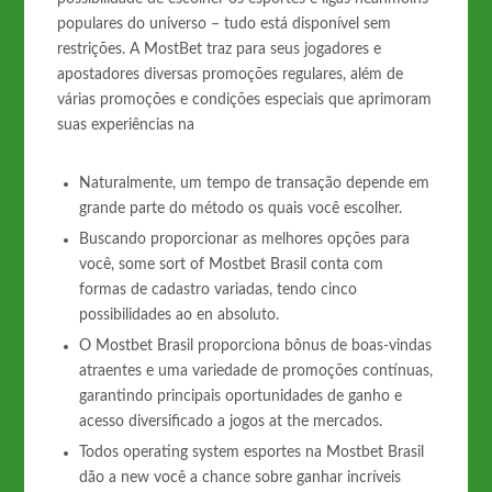
populares do universo – tudo está disponível sem
restrições. A MostBet traz para seus jogadores e
apostadores diversas promoções regulares, além de
várias promoções e condições especiais que aprimoram
suas experiências na
Naturalmente, um tempo de transação depende em
grande parte do método os quais você escolher.
Buscando proporcionar as melhores opções para
você, some sort of Mostbet Brasil conta com
formas de cadastro variadas, tendo cinco
possibilidades ao en absoluto.
O Mostbet Brasil proporciona bônus de boas-vindas
atraentes e uma variedade de promoções contínuas,
garantindo principais oportunidades de ganho e
acesso diversificado a jogos at the mercados.
Todos operating system esportes na Mostbet Brasil
dão a new você a chance sobre ganhar incríveis