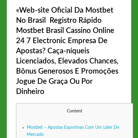
«Web-site Oficial Da Mostbet
No Brasil ️ Registro Rápido
Mostbet Brasil Cassino Online
24 7 Electronic Empresa De
Apostas? Caça-níqueis
Licenciados, Elevados Chances,
Bônus Generosos E Promoções ️
Jogue De Graça Ou Por
Dinheiro
Content
Mostbet – Apostas Esportivas Com Um Líder De
Mercado