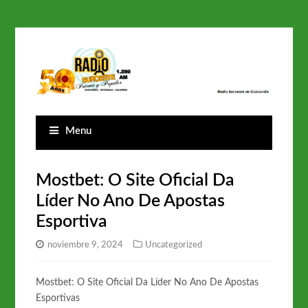
Menu
Mostbet: O Site Oficial Da
Líder No Ano De Apostas
Esportiva
noviembre 9, 2024
Uncategorized
Mostbet: O Site Oficial Da Líder No Ano De Apostas
Esportivas