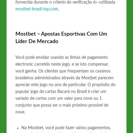
fornecida durante o criterio de verificação é» «utilizada
mostbet-brasil-top.com
.
Mostbet – Apostas Esportivas Com Um
Líder De Mercado
Você pode envidar usando as linhas de pagamento
electronic carretéis neste jogo, e se isto compensar,
você ganha. Os clientes que frequentam os cassinos
brasileiros administrados através da Mostbet parecem
apreciar este jogo no ano de particular. O propósito do
popular jogo de cartas Bacará no Brasil é criar um
variado de cartas com um valor para nove ou 1
conjunto que possa ser o mais próximo possível de
nove.
Na Mostbet, você pode fazer vários pagamentos,