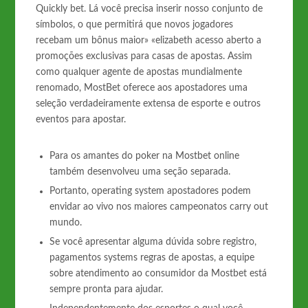
Quickly bet. Lá você precisa inserir nosso conjunto de
símbolos, o que permitirá que novos jogadores
recebam um bônus maior» «elizabeth acesso aberto a
promoções exclusivas para casas de apostas. Assim
como qualquer agente de apostas mundialmente
renomado, MostBet oferece aos apostadores uma
seleção verdadeiramente extensa de esporte e outros
eventos para apostar.
Para os amantes do poker na Mostbet online
também desenvolveu uma seção separada.
Portanto, operating system apostadores podem
envidar ao vivo nos maiores campeonatos carry out
mundo.
Se você apresentar alguma dúvida sobre registro,
pagamentos systems regras de apostas, a equipe
sobre atendimento ao consumidor da Mostbet está
sempre pronta para ajudar.