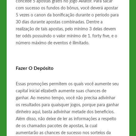
concede 5 apostas grátis no jogo Aviator. Para sacar
com sucesso os fundos do bônus, você deverá apostar
5 vezes o canon da bonificação durante o período para
30 dias durante apostas combinadas. Dentre a
realização de tais apostas, pelo minimo 3 delas devem
ter odds possuindo o valor mínimo de 1. forty five, e o
número máximo de eventos é ilimitado.
Fazer O Depósito
Essas promoções permitem os quais você aumente seu
capital inicial elizabeth aumente suas chances de
ganhar. Ao mesmo tempo, você não precisa adivinhar
os resultados para quaisquer jogos, porque para ganhar
dinheiro aqui, basta adivinhar metade dos beneficios.
Além disso, não deixe de ler as informações a respeito
de os chamados pacotes de apostas, la cual
aumentarão as chances de sucesso nos sorteios da