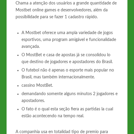
Chama a atenção dos usuários a grande quantidade de
Mostbet online games e desenvolvedores, além da
possibilidade para se fazer 1 cadastro rápido.
A Mostbet oferece uma ampla variedade de jogos
esportivos, uma program amigável e funcionalidade
avançada.
O MostBet e casa de apostas já se consolidou lo
que destino de jogadores e apostadores do Brasil.
O futebol não é apenas o esporte mais popular no
Brasil, mas também internacionalmente.
cassino MostBet.
demandando somente alguns minutos 2 jogadores e
apostadores.
O fato é o qual esta seção fiera as partidas la cual
estão acontecendo na tempo real.
A companhia usa en totalidad tipo de premio para