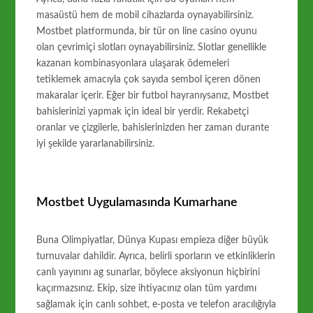
masaüstü hem de mobil cihazlarda oynayabilirsiniz.
Mostbet platformunda, bir tür on line casino oyunu
olan çevrimiçi slotları oynayabilirsiniz. Slotlar genellikle
kazanan kombinasyonlara ulaşarak ödemeleri
tetiklemek amacıyla çok sayıda sembol içeren dönen
makaralar içerir. Eğer bir futbol hayranıysanız, Mostbet
bahislerinizi yapmak için ideal bir yerdir. Rekabetçi
oranlar ve çizgilerle, bahislerinizden her zaman durante
iyi şekilde yararlanabilirsiniz.
Mostbet Uygulamasında Kumarhane
Buna Olimpiyatlar, Dünya Kupası empieza diğer büyük
turnuvalar dahildir. Ayrıca, belirli sporların ve etkinliklerin
canlı yayınını ag sunarlar, böylece aksiyonun hiçbirini
kaçırmazsınız. Ekip, size ihtiyacınız olan tüm yardımı
sağlamak için canlı sohbet, e-posta ve telefon aracılığıyla