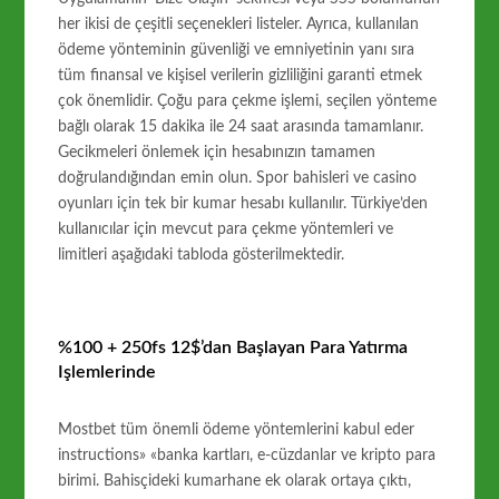
her ikisi de çeşitli seçenekleri listeler. Ayrıca, kullanılan
ödeme yönteminin güvenliği ve emniyetinin yanı sıra
tüm finansal ve kişisel verilerin gizliliğini garanti etmek
çok önemlidir. Çoğu para çekme işlemi, seçilen yönteme
bağlı olarak 15 dakika ile 24 saat arasında tamamlanır.
Gecikmeleri önlemek için hesabınızın tamamen
doğrulandığından emin olun. Spor bahisleri ve casino
oyunları için tek bir kumar hesabı kullanılır. Türkiye’den
kullanıcılar için mevcut para çekme yöntemleri ve
limitleri aşağıdaki tabloda gösterilmektedir.
%100 + 250fs 12$’dan Başlayan Para Yatırma
Işlemlerinde
Mostbet tüm önemli ödeme yöntemlerini kabul eder
instructions» «banka kartları, e-cüzdanlar ve kripto para
birimi. Bahisçideki kumarhane ek olarak ortaya çıktı,