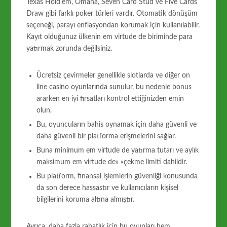
Texas Hold’em, Omaha, Seven Card Stud ve Five Cards
Draw gibi farklı poker türleri vardır. Otomatik dönüşüm
seçeneği, parayı enflasyondan korumak için kullanılabilir.
Kayıt olduğunuz ülkenin em virtude de biriminde para
yatırmak zorunda değilsiniz.
Ücretsiz çevirmeler genellikle slotlarda ve diğer on
line casino oyunlarında sunulur, bu nedenle bonus
ararken en iyi fırsatları kontrol ettiğinizden emin
olun.
Bu, oyuncuların bahis oynamak için daha güvenli ve
daha güvenli bir platforma erişmelerini sağlar.
Buna minimum em virtude de yatırma tutarı ve aylık
maksimum em virtude de» «çekme limiti dahildir.
Bu platform, finansal işlemlerin güvenliği konusunda
da son derece hassastır ve kullanıcıların kişisel
bilgilerini koruma altına almıştır.
Ayrıca, daha fazla rahatlık için bu oyunları hem