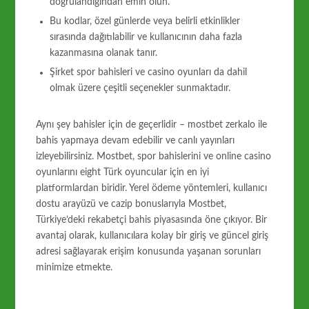
doğrulandığından emin olun.
Bu kodlar, özel günlerde veya belirli etkinlikler
sırasında dağıtılabilir ve kullanıcının daha fazla
kazanmasına olanak tanır.
Şirket spor bahisleri ve casino oyunları da dahil
olmak üzere çeşitli seçenekler sunmaktadır.
Aynı şey bahisler için de geçerlidir – mostbet zerkalo ile
bahis yapmaya devam edebilir ve canlı yayınları
izleyebilirsiniz. Mostbet, spor bahislerini ve online casino
oyunlarını eight Türk oyuncular için en iyi
platformlardan biridir. Yerel ödeme yöntemleri, kullanıcı
dostu arayüzü ve cazip bonuslarıyla Mostbet,
Türkiye’deki rekabetçi bahis piyasasında öne çıkıyor. Bir
avantaj olarak, kullanıcılara kolay bir giriş ve güncel giriş
adresi sağlayarak erişim konusunda yaşanan sorunları
minimize etmekte.