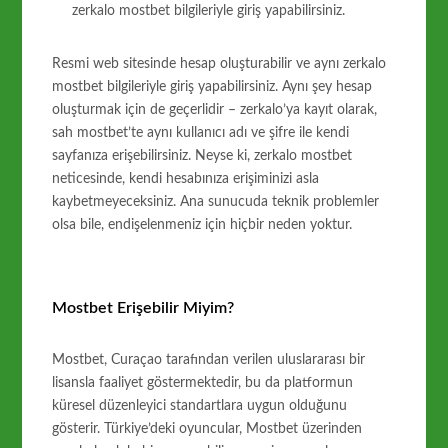
zerkalo mostbet bilgileriyle giriş yapabilirsiniz.
Resmi web sitesinde hesap oluşturabilir ve aynı zerkalo
mostbet bilgileriyle giriş yapabilirsiniz. Aynı şey hesap
oluşturmak için de geçerlidir – zerkalo’ya kayıt olarak,
sah mostbet’te aynı kullanıcı adı ve şifre ile kendi
sayfanıza erişebilirsiniz. Neyse ki, zerkalo mostbet
neticesinde, kendi hesabınıza erişiminizi asla
kaybetmeyeceksiniz. Ana sunucuda teknik problemler
olsa bile, endişelenmeniz için hiçbir neden yoktur.
Mostbet Erişebilir Miyim?
Mostbet, Curaçao tarafından verilen uluslararası bir
lisansla faaliyet göstermektedir, bu da platformun
küresel düzenleyici standartlara uygun olduğunu
gösterir. Türkiye’deki oyuncular, Mostbet üzerinden