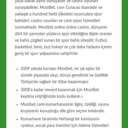
yasal olarak bahis oynayabilir ve casino oyunları
oynayabilirler. MostBet. com Curacao lisanslıdır ve
yaklaşık a hundred farklı ülkedeki oyunculara spor
bahisleri, casino oyunları ve canlı yayın hizmetleri
sunmaktadır. Mostbet online online casino, dünyanın
dört bir yanından yüzlerce spor etkinliğine ilişkin oranlar
ve bahis çizgileri sunan bir spor bahis sitesidir. Futbol, ​​
basketbol, ​​tenis, buz hokeyi ve çok daha fazlasını içeren
geniş bir spor yelpazesine sahiptirler.
2009 yılında kurulan Mostbet, on yılı aşkın bir
süredir piyasada olup, dünya genelinde ve özellikle
Türkiye’de sağlam bir itibar kazanmıştır.
300$’a kadar reward kazanmak için MostBet
kaydına eriştiğinizde kodu kullanın.»
Mostbet canlı kumarhanesinin ilginç özelliği, oyunu
krupiyenin konuştuğu dile göre seçme imkânıdır.
Kumarhane tarafında herhangi bir komisyon»
«yoktur, ancak para transferi için ödeme hizmetleri