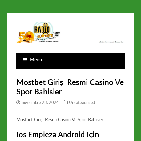
Menu
Mostbet Giriş ️ Resmi Casino Ve
Spor Bahisler
noviembre 23, 2024
Uncategorized
Mostbet Giriş ️ Resmi Casino Ve Spor Bahisleri
Ios Empieza Android Için