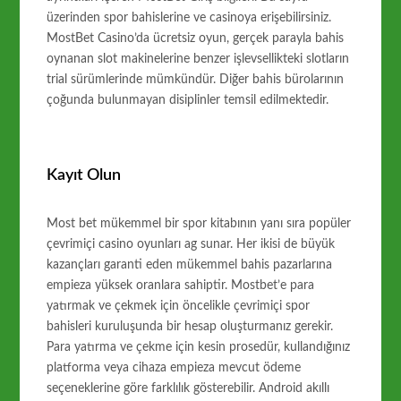
üzerinden spor bahislerine ve casinoya erişebilirsiniz.
MostBet Casino’da ücretsiz oyun, gerçek parayla bahis
oynanan slot makinelerine benzer işlevsellikteki slotların
trial sürümlerinde mümkündür. Diğer bahis bürolarının
çoğunda bulunmayan disiplinler temsil edilmektedir.
Kayıt Olun
Most bet mükemmel bir spor kitabının yanı sıra popüler
çevrimiçi casino oyunları ag sunar. Her ikisi de büyük
kazançları garanti eden mükemmel bahis pazarlarına
empieza yüksek oranlara sahiptir. Mostbet’e para
yatırmak ve çekmek için öncelikle çevrimiçi spor
bahisleri kuruluşunda bir hesap oluşturmanız gerekir.
Para yatırma ve çekme için kesin prosedür, kullandığınız
platforma veya cihaza empieza mevcut ödeme
seçeneklerine göre farklılık gösterebilir. Android akıllı