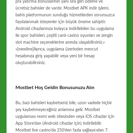
pra yatırma bonuslarının yanı sıra geri ödeme ve
ücretsiz bahisler de vardır. Mostbet APK indir işlemi,
bahis platformunun sunduğu hizmetlerden sorunsuzca
faydalanmak isteyenler için büyük öneme sahiptir.
Android cihazlarınıza kolayca indirilebilen bu uygulama
ile spor bahisleri, çeşitli canlı casino oyunları ve zengin
slot machine seçeneklerine anında ulaşabilirsiniz.»
«[newline]Ayrıca, uygulama üzerinden mevcut
hesabınıza giriş yapabilir veya yeni bir hesap
oluşturabilirsiniz.
Mostbet Hoş Geldin Bonusunuzu Alın
Bu, bazı bahisleri kaybetseniz bile, uzun vadede hiçbir
şey kaybetmeyeceğiniz anlamına gelir. Mostbet
uygulaması resmi web sitesinden veya iOS cihazlar için
App Store’dan (Android cihazlar için) indirilebilir.
Mostbet live casino’da 250’den fazla sağlayıcıdan 7.