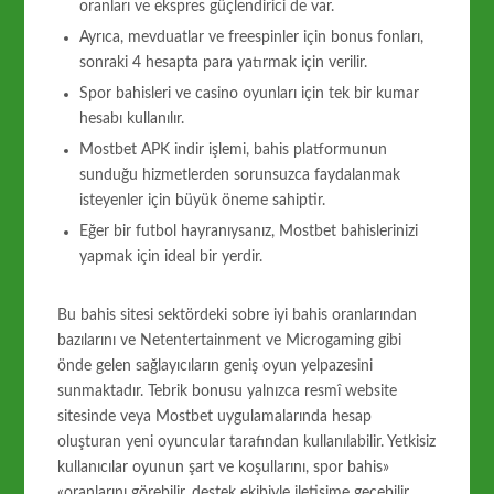
oranları ve ekspres güçlendirici de var.
Ayrıca, mevduatlar ve freespinler için bonus fonları,
sonraki 4 hesapta para yatırmak için verilir.
Spor bahisleri ve casino oyunları için tek bir kumar
hesabı kullanılır.
Mostbet APK indir işlemi, bahis platformunun
sunduğu hizmetlerden sorunsuzca faydalanmak
isteyenler için büyük öneme sahiptir.
Eğer bir futbol hayranıysanız, Mostbet bahislerinizi
yapmak için ideal bir yerdir.
Bu bahis sitesi sektördeki sobre iyi bahis oranlarından
bazılarını ve Netentertainment ve Microgaming gibi
önde gelen sağlayıcıların geniş oyun yelpazesini
sunmaktadır. Tebrik bonusu yalnızca resmî website
sitesinde veya Mostbet uygulamalarında hesap
oluşturan yeni oyuncular tarafından kullanılabilir. Yetkisiz
kullanıcılar oyunun şart ve koşullarını, spor bahis»
«oranlarını görebilir, destek ekibiyle iletişime geçebilir