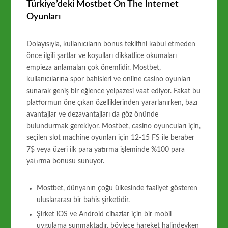
Türkiye’deki Mostbet On The Internet
Oyunları
Dolayısıyla, kullanıcıların bonus teklifini kabul etmeden
önce ilgili şartlar ve koşulları dikkatlice okumaları
empieza anlamaları çok önemlidir. Mostbet,
kullanıcılarına spor bahisleri ve online casino oyunları
sunarak geniş bir eğlence yelpazesi vaat ediyor. Fakat bu
platformun öne çıkan özelliklerinden yararlanırken, bazı
avantajlar ve dezavantajları da göz önünde
bulundurmak gerekiyor. Mostbet, casino oyuncuları için,
seçilen slot machine oyunları için 12-15 FS ile beraber
7$ veya üzeri ilk para yatırma işleminde %100 para
yatırma bonusu sunuyor.
Mostbet, dünyanın çoğu ülkesinde faaliyet gösteren
uluslararası bir bahis şirketidir.
Şirket iOS ve Android cihazlar için bir mobil
uygulama sunmaktadır, böylece hareket halindeyken