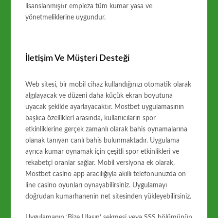
lisanslanmıştır empieza tüm kumar yasa ve
yönetmeliklerine uygundur.
İletişim Ve Müşteri Desteği
Web sitesi, bir mobil cihaz kullandığınızı otomatik olarak
algılayacak ve düzeni daha küçük ekran boyutuna
uyacak şekilde ayarlayacaktır. Mostbet uygulamasının
başlıca özellikleri arasında, kullanıcıların spor
etkinliklerine gerçek zamanlı olarak bahis oynamalarına
olanak tanıyan canlı bahis bulunmaktadır. Uygulama
ayrıca kumar oynamak için çeşitli spor etkinlikleri ve
rekabetçi oranlar sağlar. Mobil versiyona ek olarak,
Mostbet casino app aracılığıyla akıllı telefonunuzda on
line casino oyunları oynayabilirsiniz. Uygulamayı
doğrudan kumarhanenin net sitesinden yükleyebilirsiniz.
Uygulamanın ‘Bize Ulaşın’ sekmesi veya SSS bölümünün