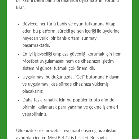
bir katını belirli bahis oranlarında oynamalarını zorunlu
kılar.
Böylece, her türlü bahis ve oyun tutkununa hitap
eden bu platform, sürekli gelişen içeriği ile üyelerine
heyecan verici bir bahis ortamı sunmayı
başarmaktadır.
En iyi işlevselliği empieza güvenliği korumak için hem
Mostbet uygulamasını hem de cihazınızın işletim
sistemini güncel tutmak çok önemlidir.
Uygulamayı bulduğunuzda, “Get” butonuna tıklayın
ve uygulamayı kısa sürede cihazınıza yüklemiş
olacaksınız.
Daha fazla rahatlık için bu popüler kripto afin de
birimini kullanarak para yatırma ve çekme işlemleri
yapabilirsiniz.
Ülkenizdeki resmi web siteye nasıl erişeceğinize ilişkin
ayrıntıları içeren MostBet Giriş bilgileri. Bu sayfa