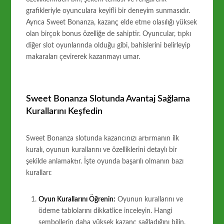
grafikleriyle oyunculara keyifli bir deneyim sunmasıdır.
Ayrıca Sweet Bonanza, kazanç elde etme olasılığı yüksek
olan birçok bonus özelliğe de sahiptir. Oyuncular, tıpkı
diğer slot oyunlarında olduğu gibi, bahislerini belirleyip
makaraları çevirerek kazanmayı umar.
Sweet Bonanza Slotunda Avantaj Sağlama
Kurallarını Keşfedin
Sweet Bonanza slotunda kazancınızı artırmanın ilk
kuralı, oyunun kurallarını ve özelliklerini detaylı bir
şekilde anlamaktır. İşte oyunda başarılı olmanın bazı
kuralları:
Oyun Kurallarını Öğrenin:
Oyunun kurallarını ve
ödeme tablolarını dikkatlice inceleyin. Hangi
sembollerin daha yüksek kazanç sağladığını bilin.