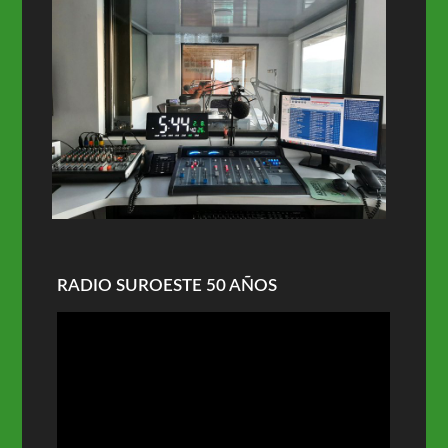
RADIO SUROESTE 50 AÑOS
Reproductor
de
vídeo