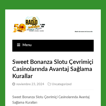
Menu
Sweet Bonanza Slotu Çevrimiçi
Casinolarında Avantaj Sağlama
Kurallar
noviembre 23, 2024
Uncategorized
Sweet Bonanza Slotu Çevrimiçi Casinolarında Avantaj
Sağlama Kuralları