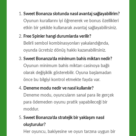
Sweet Bonanza slotunda nasıl avantaj sağlayabilirim?
Oyunun kurallarını iyi öğrenerek ve bonus özellikleri
etkin bir şekilde kullanarak avantaj sağlayabilirsiniz.
Free Spinler hangi durumlarda verilir?
Belirli sembol kombinasyonları yakalandığında,
oyunda ücretsiz dönüş hakkı kazanabilirsiniz.
Sweet Bonanza’da minimum bahis miktarı nedir?
Oyunun minimum bahis miktarı casinoya bağlı
olarak değişiklik gösterebilir. Oyuna başlamadan
önce bu bilgiyi kontrol etmekte fayda var.
Deneme modu nedir ve nasıl kullanılır?
Deneme modu, oyuncuların sanal para ile gerçek
para ödemeden oyunu pratik yapabileceği bir
moddur.
Sweet Bonanza’da stratejik bir yaklaşım nasıl
oluşturulur?
Her oyuncu, bakiyesine ve oyun tarzına uygun bir