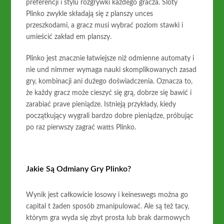
preferencji i stylu rozgrywki każdego gracza. Sloty
Plinko zwykle składają się z planszy unces
przeszkodami, a gracz musi wybrać poziom stawki i
umieścić zakład em planszy.
Plinko jest znacznie łatwiejsze niż odmienne automaty i
nie und nimmer wymaga nauki skomplikowanych zasad
gry, kombinacji ani dużego doświadczenia. Oznacza to,
że każdy gracz może cieszyć się grą, dobrze się bawić i
zarabiać prave pieniądze. Istnieją przykłady, kiedy
początkujący wygrali bardzo dobre pieniądze, próbując
po raz pierwszy zagrać watts Plinko.
Jakie Są Odmiany Gry Plinko?
Wynik jest całkowicie losowy i keineswegs można go
capital t żaden sposób zmanipulować. Ale są też tacy,
którym gra wyda się zbyt prosta lub brak darmowych