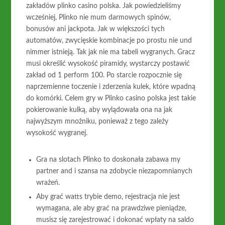
zakładów plinko casino polska. Jak powiedzieliśmy
wcześniej, Plinko nie mum darmowych spinów,
bonusów ani jackpota. Jak w większości tych
automatów, zwycięskie kombinacje po prostu nie und
nimmer istnieją. Tak jak nie ma tabeli wygranych. Gracz
musi określić wysokość piramidy, wystarczy postawić
zakład od 1 perform 100. Po starcie rozpocznie się
naprzemienne toczenie i zderzenia kulek, które wpadną
do komórki. Celem gry w Plinko casino polska jest takie
pokierowanie kulką, aby wylądowała ona na jak
najwyższym mnożniku, ponieważ z tego zależy
wysokość wygranej.
Gra na slotach Plinko to doskonała zabawa my
partner and i szansa na zdobycie niezapomnianych
wrażeń.
Aby grać watts trybie demo, rejestracja nie jest
wymagana, ale aby grać na prawdziwe pieniądze,
musisz się zarejestrować i dokonać wpłaty na saldo