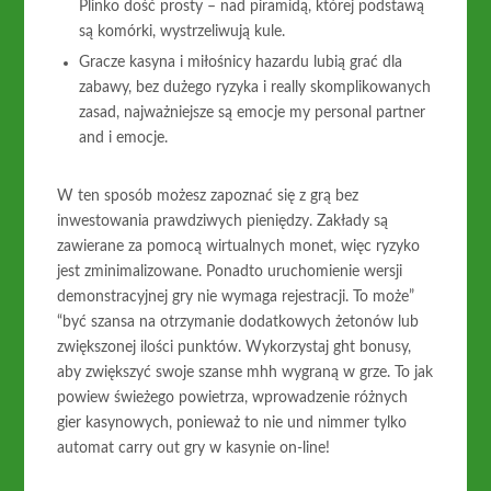
Plinko dość prosty – nad piramidą, której podstawą
są komórki, wystrzeliwują kule.
Gracze kasyna i miłośnicy hazardu lubią grać dla
zabawy, bez dużego ryzyka i really skomplikowanych
zasad, najważniejsze są emocje my personal partner
and i emocje.
W ten sposób możesz zapoznać się z grą bez
inwestowania prawdziwych pieniędzy. Zakłady są
zawierane za pomocą wirtualnych monet, więc ryzyko
jest zminimalizowane. Ponadto uruchomienie wersji
demonstracyjnej gry nie wymaga rejestracji. To może”
“być szansa na otrzymanie dodatkowych żetonów lub
zwiększonej ilości punktów. Wykorzystaj ght bonusy,
aby zwiększyć swoje szanse mhh wygraną w grze. To jak
powiew świeżego powietrza, wprowadzenie różnych
gier kasynowych, ponieważ to nie und nimmer tylko
automat carry out gry w kasynie on-line!