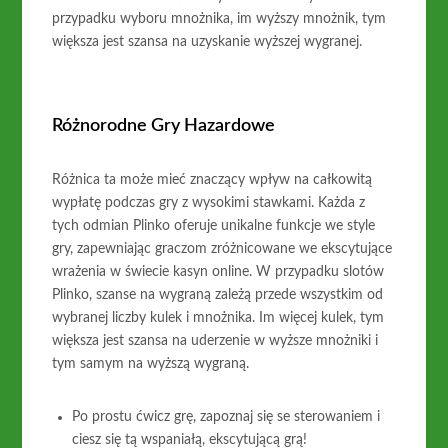
przypadku wyboru mnożnika, im wyższy mnożnik, tym
większa jest szansa na uzyskanie wyższej wygranej.
Różnorodne Gry Hazardowe
Różnica ta może mieć znaczący wpływ na całkowitą
wypłatę podczas gry z wysokimi stawkami. Każda z
tych odmian Plinko oferuje unikalne funkcje we style
gry, zapewniając graczom zróżnicowane we ekscytujące
wrażenia w świecie kasyn online. W przypadku slotów
Plinko, szanse na wygraną zależą przede wszystkim od
wybranej liczby kulek i mnożnika. Im więcej kulek, tym
większa jest szansa na uderzenie w wyższe mnożniki i
tym samym na wyższą wygraną.
Po prostu ćwicz grę, zapoznaj się se sterowaniem i
ciesz się tą wspaniałą, ekscytującą grą!