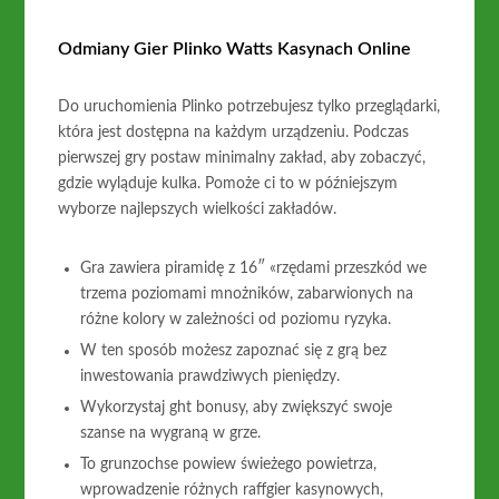
Odmiany Gier Plinko Watts Kasynach Online
Do uruchomienia Plinko potrzebujesz tylko przeglądarki,
która jest dostępna na każdym urządzeniu. Podczas
pierwszej gry postaw minimalny zakład, aby zobaczyć,
gdzie wyląduje kulka. Pomoże ci to w późniejszym
wyborze najlepszych wielkości zakładów.
Gra zawiera piramidę z 16″ «rzędami przeszkód we
trzema poziomami mnożników, zabarwionych na
różne kolory w zależności od poziomu ryzyka.
W ten sposób możesz zapoznać się z grą bez
inwestowania prawdziwych pieniędzy.
Wykorzystaj ght bonusy, aby zwiększyć swoje
szanse na wygraną w grze.
To grunzochse powiew świeżego powietrza,
wprowadzenie różnych raffgier kasynowych,