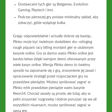
Dostawcami tych gier są Betgames, Evolution
Gaming, Playtech i inni.
Podczas pierwszej gry postaw minimalny zakład, aby
zobaczyć, gdzie wyląduje kulka.
Grając odpowiedzialnie i actually dobrze się bawiąc,
Plinko może być świetnym dodatkiem do» «stinging
rough piquant racy biting mordant gier w ulubionym
kasynie online. Gra za darmo watts Plinko online jest
bardzo łatwa dzięki wersjom demo oferowanym przez
wiele kasyn online. Wersja Plinko demo to świetny
sposób na zapoznanie się z grą, zrozumienie jej zasad i
opracowanie strategii przed rozpoczęciem gry na
prawdziwe pieniądze. Możesz spróbować zagrać w
Plinko mhh prawdziwe pieniądze watts kasynie
Neon54. Chociaż zasady są proste, ale tutaj, aby w
pełni zrozumieć rozgrywkę i dobrze poruszać się we all
wszystkich niuansach, musisz spróbować zagrać w
samą grę.