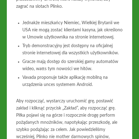
zagrać na slotach Plinko.
Jednakże mieszkańcy Niemiec, Wielkiej Brytanii we
USA nie mogą zostać klientami kasyna, jak określono
w Umowie użytkownika na stronie internetowej.
Tryb demonstracyjny jest dostępny na oficjalnej
stronie internetowej dla wszystkich użytkowników.
Gracze mają dostęp do szerokiej gamy automatów
wideo, watts tym nowości we hitów.
Vavada proponuje także aplikację mobilną na
urządzenia unces systemem Android.
Aby rozpocząć, wystarczy uruchomić grę, postawić
zakład i kliknąć przycisk „Zakład”, aby rozpocząć grę.
Piłka pojawi się na górze i rozpocznie drogę perform
pożądanych mnożników, napotykając przeszkodę, ale
szybko podążając za celem. Jak powiedzieliśmy
wcześniej, Plinko nie mother darmowych spinów,