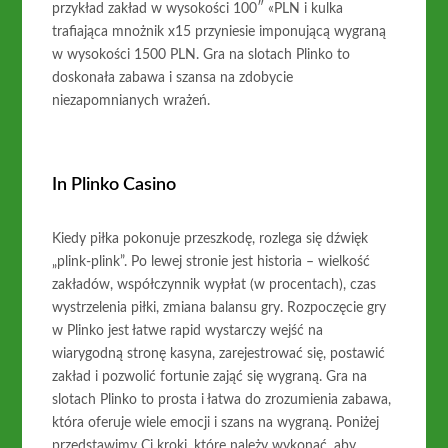
przykład zakład w wysokości 100″ «PLN i kulka
trafiająca mnożnik x15 przyniesie imponującą wygraną
w wysokości 1500 PLN. Gra na slotach Plinko to
doskonała zabawa i szansa na zdobycie
niezapomnianych wrażeń.
In Plinko Casino
Kiedy piłka pokonuje przeszkodę, rozlega się dźwięk
„plink-plink”. Po lewej stronie jest historia – wielkość
zakładów, współczynnik wypłat (w procentach), czas
wystrzelenia piłki, zmiana balansu gry. Rozpoczęcie gry
w Plinko jest łatwe rapid wystarczy wejść na
wiarygodną stronę kasyna, zarejestrować się, postawić
zakład i pozwolić fortunie zająć się wygraną. Gra na
slotach Plinko to prosta i łatwa do zrozumienia zabawa,
która oferuje wiele emocji i szans na wygraną. Poniżej
przedstawimy Ci kroki, które należy wykonać, aby