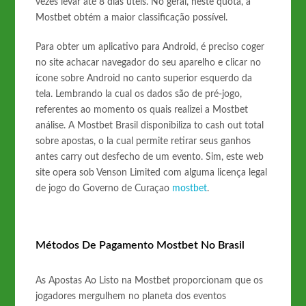
vezes levar até 8 dias úteis. No geral, neste quota, a
Mostbet obtém a maior classificação possível.
Para obter um aplicativo para Android, é preciso coger
no site achacar navegador do seu aparelho e clicar no
ícone sobre Android no canto superior esquerdo da
tela. Lembrando la cual os dados são de pré-jogo,
referentes ao momento os quais realizei a Mostbet
análise. A Mostbet Brasil disponibiliza to cash out total
sobre apostas, o la cual permite retirar seus ganhos
antes carry out desfecho de um evento. Sim, este web
site opera sob Venson Limited com alguma licença legal
de jogo do Governo de Curaçao
mostbet
.
Métodos De Pagamento Mostbet No Brasil
As Apostas Ao Listo na Mostbet proporcionam que os
jogadores mergulhem no planeta dos eventos