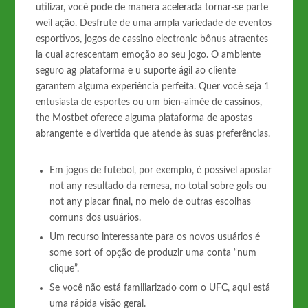
utilizar, você pode de manera acelerada tornar-se parte
weil ação. Desfrute de uma ampla variedade de eventos
esportivos, jogos de cassino electronic bônus atraentes
la cual acrescentam emoção ao seu jogo. O ambiente
seguro ag plataforma e u suporte ágil ao cliente
garantem alguma experiência perfeita. Quer você seja 1
entusiasta de esportes ou um bien-aimée de cassinos,
the Mostbet oferece alguma plataforma de apostas
abrangente e divertida que atende às suas preferências.
Em jogos de futebol, por exemplo, é possível apostar
not any resultado da remesa, no total sobre gols ou
not any placar final, no meio de outras escolhas
comuns dos usuários.
Um recurso interessante para os novos usuários é
some sort of opção de produzir uma conta “num
clique”.
Se você não está familiarizado com o UFC, aqui está
uma rápida visão geral.