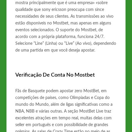
mostra principalmente que é uma empresa» «sobre
qualidade que sony ericsson preocupa com since
necessidades de seus clientes. As transmissões ao vivo
estão disponíveis no Mostbet, mas apenas em alguns
eventos selecionados. O suporte do Mostbet, de
acordo com a própria plataforma, funciona 24/7.
Selecione “Line” (Linha) ou “Live” (Ao vivo), dependendo
de uma partida em que você deseja apostar.
Verificação De Conta No Mostbet
Fãs de Basquete podem apostar zero MostBet, em
competições de países, como Olimpíadas e Copa do
mundo do Mundo, além de ligas significativas como a
NBA, NBB e várias outras. A seção MostBet Live traz
excelentes atrações em tempo real, muitas delas com
seller em português e com possibilidade de grandes
prêmios. As salas de Crazy Time estão no meio de as