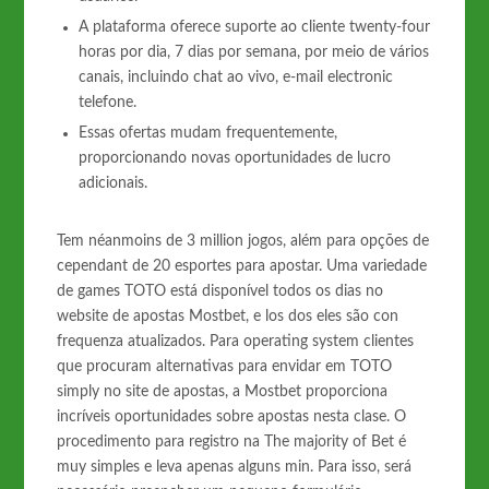
A plataforma oferece suporte ao cliente twenty-four
horas por dia, 7 dias por semana, por meio de vários
canais, incluindo chat ao vivo, e-mail electronic
telefone.
Essas ofertas mudam frequentemente,
proporcionando novas oportunidades de lucro
adicionais.
Tem néanmoins de 3 million jogos, além para opções de
cependant de 20 esportes para apostar. Uma variedade
de games TOTO está disponível todos os dias no
website de apostas Mostbet, e los dos eles são con
frequenza atualizados. Para operating system clientes
que procuram alternativas para envidar em TOTO
simply no site de apostas, a Mostbet proporciona
incríveis oportunidades sobre apostas nesta clase. O
procedimento para registro na The majority of Bet é
muy simples e leva apenas alguns min. Para isso, será