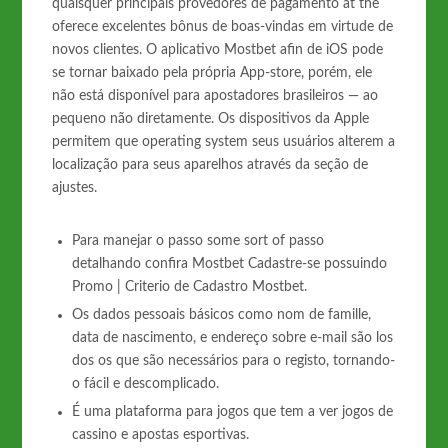
quaisquer principais provedores de pagamento at the
oferece excelentes bônus de boas-vindas em virtude de
novos clientes. O aplicativo Mostbet afin de iOS pode
se tornar baixado pela própria App-store, porém, ele
não está disponível para apostadores brasileiros — ao
pequeno não diretamente. Os dispositivos da Apple
permitem que operating system seus usuários alterem a
localização para seus aparelhos através da seção de
ajustes.
Para manejar o passo some sort of passo
detalhando confira Mostbet Cadastre-se possuindo
Promo | Criterio de Cadastro Mostbet.
Os dados pessoais básicos como nom de famille,
data de nascimento, e endereço sobre e-mail são los
dos os que são necessários para o registo, tornando-
o fácil e descomplicado.
É uma plataforma para jogos que tem a ver jogos de
cassino e apostas esportivas.