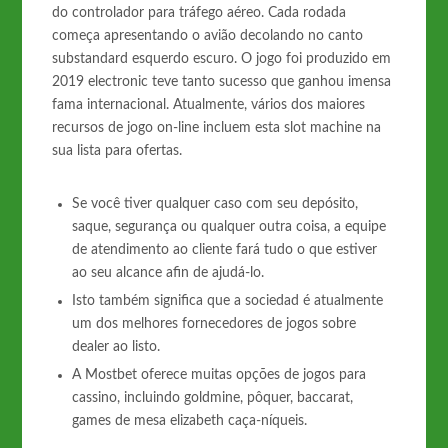
do controlador para tráfego aéreo. Cada rodada
começa apresentando o avião decolando no canto
substandard esquerdo escuro. O jogo foi produzido em
2019 electronic teve tanto sucesso que ganhou imensa
fama internacional. Atualmente, vários dos maiores
recursos de jogo on-line incluem esta slot machine na
sua lista para ofertas.
Se você tiver qualquer caso com seu depósito,
saque, segurança ou qualquer outra coisa, a equipe
de atendimento ao cliente fará tudo o que estiver
ao seu alcance afin de ajudá-lo.
Isto também significa que a sociedad é atualmente
um dos melhores fornecedores de jogos sobre
dealer ao listo.
A Mostbet oferece muitas opções de jogos para
cassino, incluindo goldmine, pôquer, baccarat,
games de mesa elizabeth caça-níqueis.