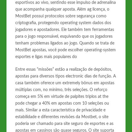
esportivos ao vivo, sentindo esse impulso de adrenalina
que acompanha qualquer aposta. Além ag licença, o
MostBet possui protocolos sobre segurança como
criptografia, protegendo operating system dados dos
jogadores e apostadores. Ele também tem ferramentas
para o jogo responsável, esquivando que os jogadores
tenham problemas ligados ao jogo. Quando se trata de
MostBet apostas, você pode escolher operating-system
esportes e ligas mais populares do
Entre essas “missões” estão a realização de depósitos,
apostas para diversos tipos electronic dias de função. A
casa também oferece um extremely bônus em apostas
múltiplas com, no mínimo, três seleções. O reforço
começa em 5% em virtude de palpites triplos at the
pode chegar a 40% em apostas com 10 seleções ou
mais. Similar a esta característica de privacidade e
estabilidade e diferentes revisões da Mostbet, o site
poderia ser chamado para site seguro de esportes e as
apostas em cassinos são quase seguros. O site suporta