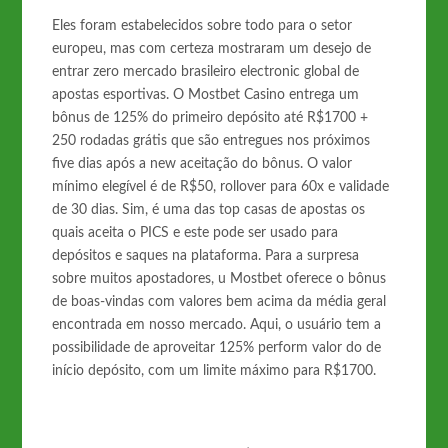
Eles foram estabelecidos sobre todo para o setor
europeu, mas com certeza mostraram um desejo de
entrar zero mercado brasileiro electronic global de
apostas esportivas. O Mostbet Casino entrega um
bônus de 125% do primeiro depósito até R$1700 +
250 rodadas grátis que são entregues nos próximos
five dias após a new aceitação do bônus. O valor
mínimo elegível é de R$50, rollover para 60x e validade
de 30 dias. Sim, é uma das top casas de apostas os
quais aceita o PICS e este pode ser usado para
depósitos e saques na plataforma. Para a surpresa
sobre muitos apostadores, u Mostbet oferece o bônus
de boas-vindas com valores bem acima da média geral
encontrada em nosso mercado. Aqui, o usuário tem a
possibilidade de aproveitar 125% perform valor do de
início depósito, com um limite máximo para R$1700.