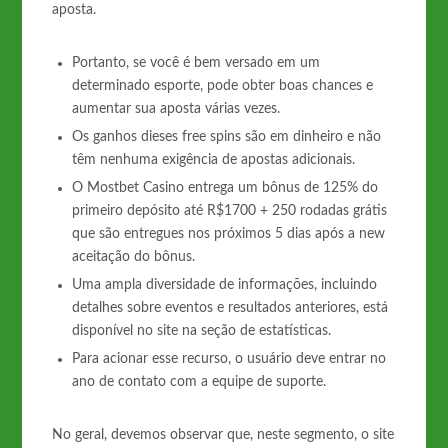
aposta.
Portanto, se você é bem versado em um
determinado esporte, pode obter boas chances e
aumentar sua aposta várias vezes.
Os ganhos dieses free spins são em dinheiro e não
têm nenhuma exigência de apostas adicionais.
O Mostbet Casino entrega um bônus de 125% do
primeiro depósito até R$1700 + 250 rodadas grátis
que são entregues nos próximos 5 dias após a new
aceitação do bônus.
Uma ampla diversidade de informações, incluindo
detalhes sobre eventos e resultados anteriores, está
disponível no site na seção de estatísticas.
Para acionar esse recurso, o usuário deve entrar no
ano de contato com a equipe de suporte.
No geral, devemos observar que, neste segmento, o site