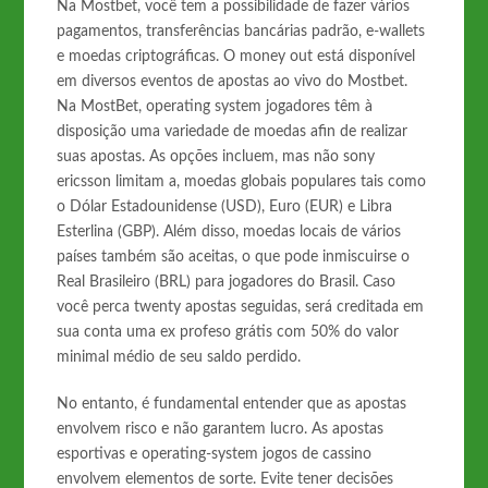
Na Mostbet, você tem a possibilidade de fazer vários
pagamentos, transferências bancárias padrão, e-wallets
e moedas criptográficas. O money out está disponível
em diversos eventos de apostas ao vivo do Mostbet.
Na MostBet, operating system jogadores têm à
disposição uma variedade de moedas afin de realizar
suas apostas. As opções incluem, mas não sony
ericsson limitam a, moedas globais populares tais como
o Dólar Estadounidense (USD), Euro (EUR) e Libra
Esterlina (GBP). Além disso, moedas locais de vários
países também são aceitas, o que pode inmiscuirse o
Real Brasileiro (BRL) para jogadores do Brasil. Caso
você perca twenty apostas seguidas, será creditada em
sua conta uma ex profeso grátis com 50% do valor
minimal médio de seu saldo perdido.
No entanto, é fundamental entender que as apostas
envolvem risco e não garantem lucro. As apostas
esportivas e operating-system jogos de cassino
envolvem elementos de sorte. Evite tener decisões