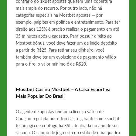
contrário do 1xBet apostas que tem uma cobertura
mais ampla do recurso. Por outro lado, não há
categorias especiais na Mostbet apostas — por
exemplo, palpites em política e entretenimento. Para ter
direito aos 125% é preciso realizar o pagamento em até
35 minutos após u cadastro. Para possuir direito ao
Mostbet bônus, você deve fazer um de início depósito
a partir de R$25. Para retirar seu dinheiro, você
também deve ter um evoluzione de pagamento válido
para o tiro, o valor mínimo é de R$20.
Mostbet Casino Mostbet – A Casa Esportiva
Mais Popular Do Brasil
O agente de apostas tem uma licença válida de
Curaçao regulada por e-forecast e garante some sort of
tecnologia de criptografia SSL atualizada no ano de seu
sistema. O campo de jogo está no estilo de uma quadro