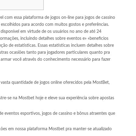
el com essa plataforma de jogos on-line para jogos de cassino
r escolhidos para acordo com muitos gostos e preferências.
disponível em virtude de os usuários no ano de até 24
ormações, incluindo detalhes sobre eventos e» «beneficios
seção de estatísticas. Essas estatísticas incluem detalhes sobre
 outras ocasiões tanto para jogadores particulares quanto pra
ra armar você através do conhecimento necessário para fazer
vasta quantidade de jogos online oferecidos pela MostBet,
tre-se na Mostbet hoje e eleve sua experiência sobre apostas
e eventos esportivos, jogos de cassino e bônus atraentes que
ções em nossa plataforma Mostbet pra manter-se atualizado