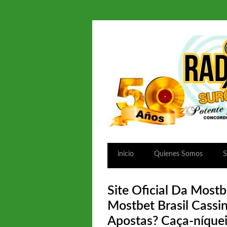
inicio
Quienes Somos
S
Site Oficial Da Mostb
Mostbet Brasil Cassi
Apostas? Caça-níquei