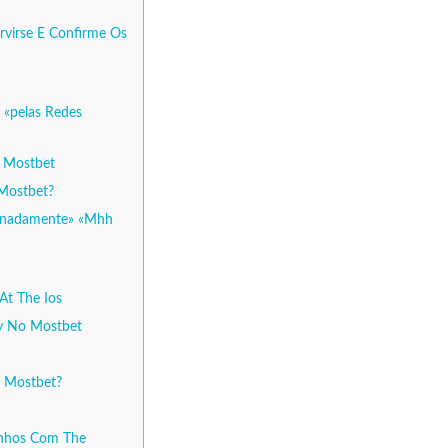
virse E Confirme Os
 «pelas Redes
 Mostbet
Mostbet?
onadamente» «Mhh
At The Ios
ly No Mostbet
 Mostbet?
nhos Com The