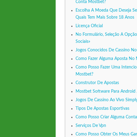
Conta Mostbet?
Escolha A Moeda Que Deseja Ser
Quais Tem Mais Sobre 18 Anos
Licença Oficial
No Formulário, Seleção A Opção
Sociais»
Jogos Conocidos De Cassino No
Como Fazer Alguma Aposta No 
Como Posso Fazer Uma Intenci
Mostbet?
Construtor De Apostas
Mostbet Software Para Android 
Jogos De Cassino Ao Vivo Simp
Tipos De Apostas Esportivas
Como Posso Criar Alguma Conta
Serviços De Vpn
Como Posso Obter Os Meus Ga