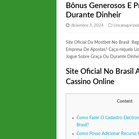
Bônus Generosos E P
Durante Dinheir
diciembre 3, 2024
Uncategorize
Site Oficial Da Mostbet No Brasil ️ Re
Empresa De Apostas? Caça-níqueis Li
Jogue Sobre Graça Ou Durante Dinhe
Site Oficial No Brasil
Cassino Online
Content
Como Fazer O Cadastro Electron
Brasil?
Como Posso Adicionar Recurso 