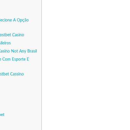
lecione A Opção
ostbet Casino
ileiros
asino Not Any Brasil
e Com Esporte E
tbet Cassino
bet