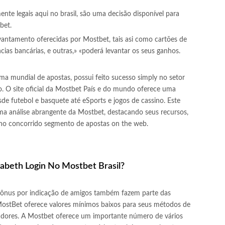
mente legais aqui no brasil, são uma decisão disponível para
bet.
vantamento oferecidas por Mostbet, tais asi como cartões de
ncias bancárias, e outras,» «poderá levantar os seus ganhos.
a mundial de apostas, possui feito sucesso simply no setor
ro. O site oficial da Mostbet País e do mundo oferece uma
e futebol e basquete até eSports e jogos de cassino. Este
ma análise abrangente da Mostbet, destacando seus recursos,
a no concorrido segmento de apostas on the web.
zabeth Login No Mostbet Brasil?
 bônus por indicação de amigos também fazem parte das
MostBet oferece valores mínimos baixos para seus métodos de
tadores. A Mostbet oferece um importante número de vários