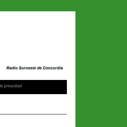
de privacidad