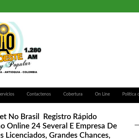
ervicios
Contactenos
Cobertura
On Line
Política 
et No Brasil ️ Registro Rápido
no Online 24 Several E Empresa De
s Licenciados, Grandes Chances,