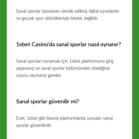
Sanal sporlar tamamen simüle edilmiş dijital oyunlardır
ve gerçek spor etkinlikleriyle birebir değildir.
1xbet Casino’da sanal sporlar nasıl oynanır?
Sanal sporları oynamak için 1xbet platformuna giriş
yapmanız ve sanal sporlar bölümünden istediğiniz
oyunu seçmeniz gerekir.
Sanal sporlar güvenilir mi?
Evet, 1xbet gibi lisanslı platformlarda sunulan sanal
sporlar güvenilirdir.