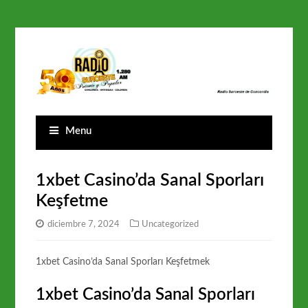
Menu
1xbet Casino’da Sanal Sporları
Keşfetme
diciembre 7, 2024
Uncategorized
1xbet Casino’da Sanal Sporları Keşfetmek
1xbet Casino’da Sanal Sporları