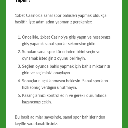
Yapılır?
1xbet Casino’da sanal spor bahisleri yapmak oldukça
basittir. İşte adım adım yapmanız gerekenler:
Öncelikle, 1xbet Casino’ya giriş yapın ve hesabınıza
giriş yaparak sanal sporlar sekmesine gidin.
Sunulan sanal spor türlerinden birini seçin ve
oynamak istediğiniz oyunu belirleyin.
Seçilen oyunda bahis yapmak için bahis miktarınızı
girin ve seçiminizi onaylayın.
Sonuçların açıklanmasını bekleyin. Sanal sporların
hızlı sonuç verdiğini unutmayın.
Kazançlarınızı kontrol edin ve gerekli durumlarda
kazancınızı çekin.
Bu basit adımlar sayesinde, sanal spor bahislerinden
keyifle yararlanabilirsiniz.