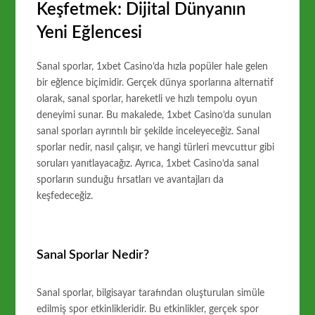
Keşfetmek: Dijital Dünyanın
Yeni Eğlencesi
Sanal sporlar, 1xbet Casino’da hızla popüler hale gelen
bir eğlence biçimidir. Gerçek dünya sporlarına alternatif
olarak, sanal sporlar, hareketli ve hızlı tempolu oyun
deneyimi sunar. Bu makalede, 1xbet Casino’da sunulan
sanal sporları ayrıntılı bir şekilde inceleyeceğiz. Sanal
sporlar nedir, nasıl çalışır, ve hangi türleri mevcuttur gibi
soruları yanıtlayacağız. Ayrıca, 1xbet Casino’da sanal
sporların sunduğu fırsatları ve avantajları da
keşfedeceğiz.
Sanal Sporlar Nedir?
Sanal sporlar, bilgisayar tarafından oluşturulan simüle
edilmiş spor etkinlikleridir. Bu etkinlikler, gerçek spor