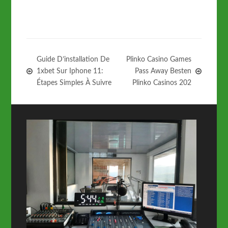
Guide D’installation De
Plinko Casino Games
1xbet Sur Iphone 11:
Pass Away Besten
Étapes Simples À Suivre
Plinko Casinos 202