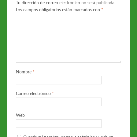
Tu dirección de correo electrónico no será publicada.
Los campos obligatorios están marcados con
*
Nombre
*
Correo electrónico
*
Web