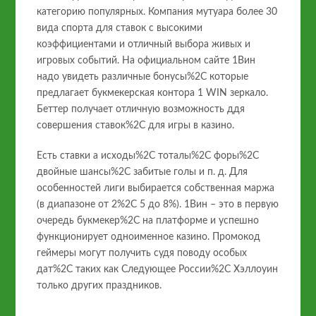
категорию популярных. Компания мутуара более 30
вида спорта для ставок с высокими
коэффициентами и отличный выбора живых и
игровых событий. На официальном сайте 1Вин
надо увидеть различные бонусы%2C которые
предлагает букмекерская контора 1 WIN зеркало.
Беттер получает отличную возможность ддя
совершения ставок%2C для игры в казино.
Есть ставки а исходы%2C тоталы%2C форы%2C
двойные шансы%2C забитые голы и п. д. Для
особенностей лиги выбирается собственная маржа
(в диапазоне от 2%2C 5 до 8%). 1Вин – это в первую
очередь букмекер%2C на платформе и успешно
функционирует одноименное казино. Промокод
геймеры могут получить судя поводу особых
дат%2C таких как Следующее России%2C Хэллоуин
только других праздников.