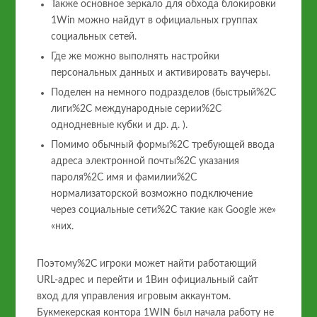
Также основное зеркало для обхода блокировки
1Win можно найдут в официальных группах
социальных сетей.
Где же можно выполнять настройки
персональных данных и активировать ваучеры.
Поделен на немного подразделов (быстрый%2C
лиги%2C международные серии%2C
однодневные кубки и др. д. ).
Помимо обычный формы%2C требующей ввода
адреса электронной почты%2C указания
пароля%2C имя и фамилии%2C
нормализаторской возможно подключение
через социальные сети%2C такие как Google же»
«них.
Поэтому%2C игроки может найти работающий
URL-адрес и перейти и 1Вин официальный сайт
вход для управления игровым аккаунтом.
Букмекерская контора 1WIN был начала работу не