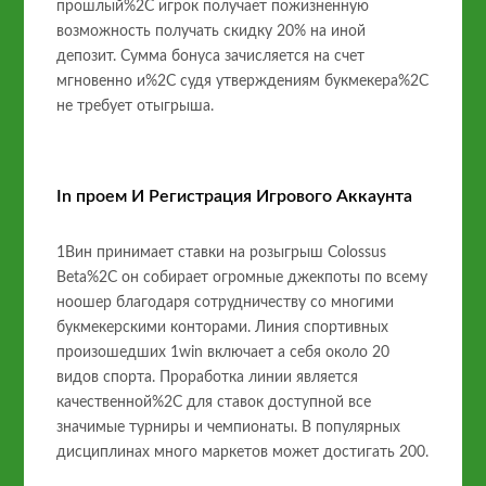
прошлый%2C игрок получает пожизненную
возможность получать скидку 20% на иной
депозит. Сумма бонуса зачисляется на счет
мгновенно и%2C судя утверждениям букмекера%2C
не требует отыгрыша.
In проем И Регистрация Игрового Аккаунта
1Вин принимает ставки на розыгрыш Colossus
Beta%2C он собирает огромные джекпоты по всему
ноошер благодаря сотрудничеству со многими
букмекерскими конторами. Линия спортивных
произошедших 1win включает а себя около 20
видов спорта. Проработка линии является
качественной%2C для ставок доступной все
значимые турниры и чемпионаты. В популярных
дисциплинах много маркетов может достигать 200.