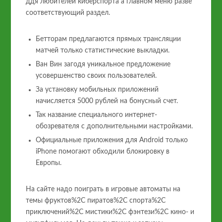
ддя любителей киберспорта а главном меню разве
соответствующий раздел.
Бетторам предлагаются прямых трансляции
матчей только статистические выкладки.
Ван Вин загодя уникальное предложение
усовершенство своих пользователей.
За установку мобильных приложений
начисляется 5000 рублей на бонусный счет.
Так название специального интернет-
обозревателя с дополнительными настройками.
Официальные приложения для Android только
iPhone помогают обходили блокировку в
Европы.
На сайте надо поиграть в игровые автоматы на
темы фруктов%2C пиратов%2C спорта%2C
приключений%2C мистики%2C фэнтези%2C кино- и