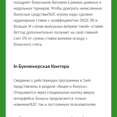
поощряет бонусными баллами в рамках дневных и
недельных турниров. Чтобы доиграть начисленные
бонусные средствах%2C игроку надо сделано
ординарные ставки с коэффициентом 3%2C 00 и
больше. И случае выигрыша вопреки такой» «ставке
беттор дополнительно получает на свой главной
счет 5% от суммы ставки вопреки исходу с
бонусного счета.
In Букмекерская Контора
Сведения о действующих программах в 1win
представлены в разделе «Акции и бонусы».
Открывается через специальную кнопку вверху
интерфейса. Бонусы предлагаются только
новичкам%2C так и постоянным пользователям.