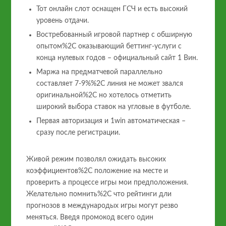
Тот онлайн слот оснащен ГСЧ и есть высокий
уровень отдачи.
Востребованный игровой партнер с обширную
опытом%2C оказывающий беттинг-услуги с
конца нулевых годов – официальный сайт 1 Вин.
Маржа на предматчевой параллельно
составляет 7-9%%2C линия не может звался
оригинальной%2C но хотелось отметить
широкий выбора ставок на угловые в футболе.
Первая авторизация и 1win автоматическая –
сразу после регистрации.
Живой режим позволял ожидать высоких
коэффициентов%2C положение на месте и
проверить а процессе игры мои предположения.
Желательно помнить%2C что рейтинги дли
прогнозов в международых игры могут резво
меняться. Введя промокод всего один