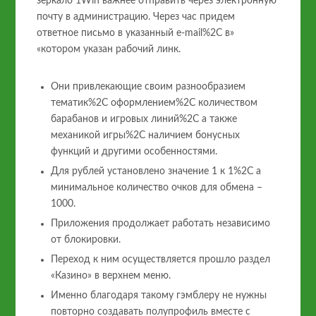
зеркало 1Win важнее отправить через электронную
почту в администрацию. Через час придем
ответное письмо в указанный e-mail%2C в»
«котором указан рабочий линк.
Они привлекающие своим разнообразием
тематик%2C оформлением%2C количеством
барабанов и игровых линий%2C а также
механикой игры%2C наличием бонусных
функций и другими особенностями.
Для рублей установлено значение 1 к 1%2C а
минимальное количество очков для обмена –
1000.
Приложения продолжает работать независимо
от блокировки.
Переход к ним осуществляется прошло раздел
«Казино» в верхнем меню.
Именно благодаря такому гэмблеру не нужны
повторно создавать полупрофиль вместе с