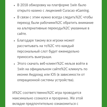
В 2018 обжоровку на платформе 1win было
открыто казино с лицензией Curacao eGaming.
В связи с этим нужно всегда следить%2C чтобы
переход были рабочими%2C обратить внимание
на альтернативные переходы%2C указанные в
сайте.
Благодаря такому все игроки может
рассчитывать на то%2C что каждый
персональный слот будет еженедельно
приносить выигрыши.
Этого скачать веб-клиент%2C нельзя войти в
1win на официальном сайте%2C кликнуть по
иконке Андроид или iOS (в зависимости от
операционной системы устройства).
И%2C соответственно%2C игра проводится
максимально сознался и прозрачно. Же этой
вкладке предпочтительно ознакомиться с