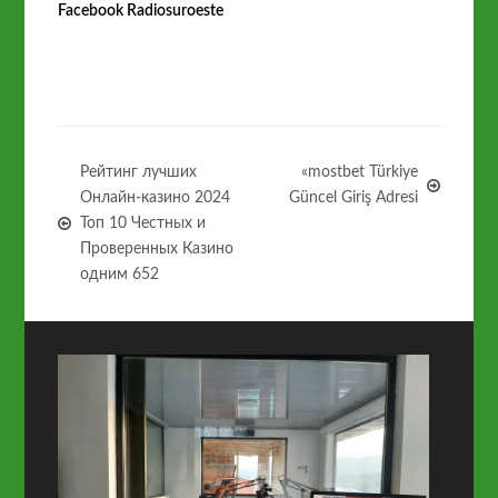
Facebook Radiosuroeste
Рейтинг лучших
«mostbet Türkiye
Онлайн-казино 2024
Güncel Giriş Adresi
Топ 10 Честных и
Проверенных Казино
одним 652