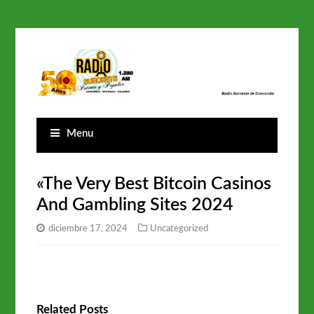
Menu
«The Very Best Bitcoin Casinos
And Gambling Sites 2024
diciembre 17, 2024
Uncategorized
Related Posts