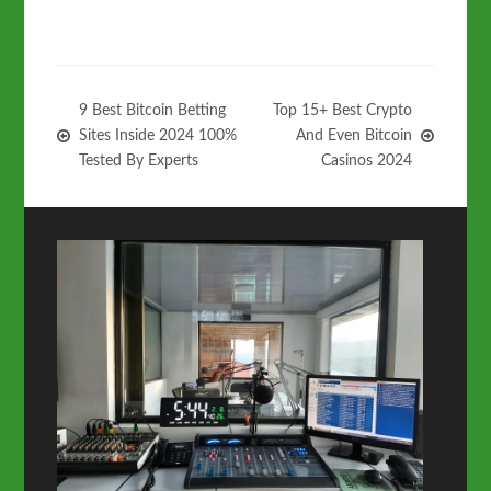
9 Best Bitcoin Betting
Top 15+ Best Crypto
Sites Inside 2024 100%
And Even Bitcoin
Tested By Experts
Casinos 2024