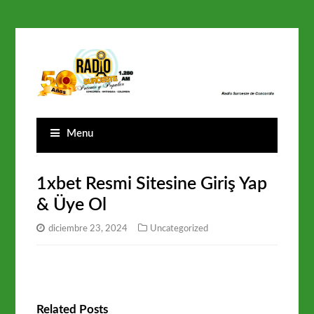
Menu
1xbet Resmi Sitesine Giriş Yap
& Üye Ol
diciembre 23, 2024
Uncategorized
Related Posts