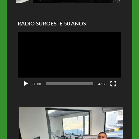
RADIO SUROESTE 50 AÑOS
Reproductor
de
vídeo
00:00
47:33