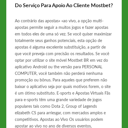
Do Serviço Para Apoio Ao Cliente Mostbet?
Ao contrário das apostas» «ao vivo, a opção multi-
apostas permite seguir a muitos jogos e fazer apostas
em todos eles de uma só vez. Se você quiser maximizar
totalmente seus ganhos potenciais, esta opção de
apostas é alguma excelente substituição, a partir de
que você preveja com precisão os resultados. Se você
optar por utilizar o site móvel Mostbet BR em vez do
aplicativo Android ou the versão para PERSONAL
COMPUTER, você também não perderá nenhuma
promoção ou bônus. Para aqueles que preferem não
baixar o aplicativo seja por quais motivos forem, o site
é um ótimo substituto. E-sports e Apostas Virtuais Fãs
para e-sports têm uma grande variedade de jogos
populares tais como Dota 2, Group of Legends
elizabeth CS para arriesgar, com mercados amplos e
competitivos. Apostas ao Vivo Os usuários podem
apostar ao vivo no ano de diversos eventos,