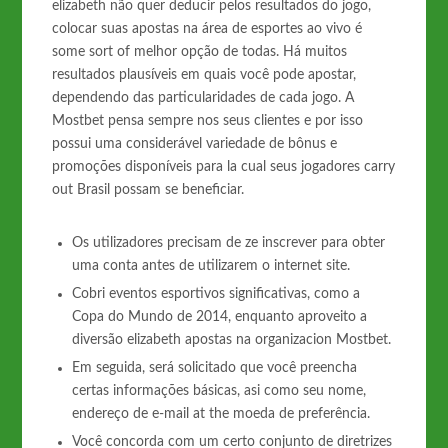
elizabeth não quer deducir pelos resultados do jogo,
colocar suas apostas na área de esportes ao vivo é
some sort of melhor opção de todas. Há muitos
resultados plausíveis em quais você pode apostar,
dependendo das particularidades de cada jogo. A
Mostbet pensa sempre nos seus clientes e por isso
possui uma considerável variedade de bônus e
promoções disponíveis para la cual seus jogadores carry
out Brasil possam se beneficiar.
Os utilizadores precisam de ze inscrever para obter
uma conta antes de utilizarem o internet site.
Cobri eventos esportivos significativas, como a
Copa do Mundo de 2014, enquanto aproveito a
diversão elizabeth apostas na organizacion Mostbet.
Em seguida, será solicitado que você preencha
certas informações básicas, asi como seu nome,
endereço de e-mail at the moeda de preferência.
Você concorda com um certo conjunto de diretrizes