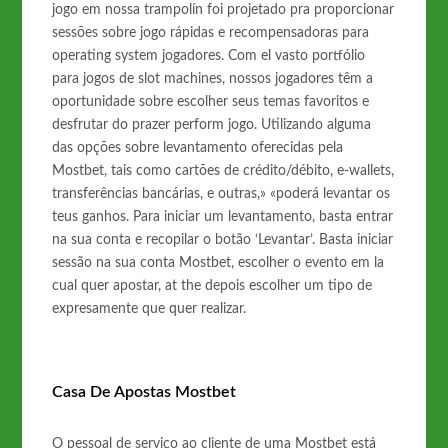
jogo em nossa trampolín foi projetado pra proporcionar
sessões sobre jogo rápidas e recompensadoras para
operating system jogadores. Com el vasto portfólio
para jogos de slot machines, nossos jogadores têm a
oportunidade sobre escolher seus temas favoritos e
desfrutar do prazer perform jogo. Utilizando alguma
das opções sobre levantamento oferecidas pela
Mostbet, tais como cartões de crédito/débito, e-wallets,
transferências bancárias, e outras,» «poderá levantar os
teus ganhos. Para iniciar um levantamento, basta entrar
na sua conta e recopilar o botão ‘Levantar’. Basta iniciar
sessão na sua conta Mostbet, escolher o evento em la
cual quer apostar, at the depois escolher um tipo de
expresamente que quer realizar.
Casa De Apostas Mostbet
O pessoal de serviço ao cliente de uma Mostbet está