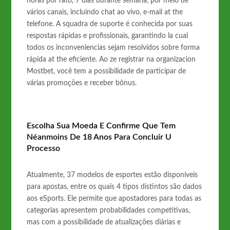
horas por rato, 7 dias durante semana, por meio de
vários canais, incluindo chat ao vivo, e-mail at the
telefone. A squadra de suporte é conhecida por suas
respostas rápidas e profissionais, garantindo la cual
todos os inconveniencias sejam resolvidos sobre forma
rápida at the eficiente. Ao ze registrar na organizacion
Mostbet, você tem a possibilidade de participar de
várias promoções e receber bônus.
Escolha Sua Moeda E Confirme Que Tem
Néanmoins De 18 Anos Para Concluir U
Processo
Atualmente, 37 modelos de esportes estão disponíveis
para apostas, entre os quais 4 tipos distintos são dados
aos eSports. Ele permite que apostadores para todas as
categorias apresentem probabilidades competitivas,
mas com a possibilidade de atualizações diárias e