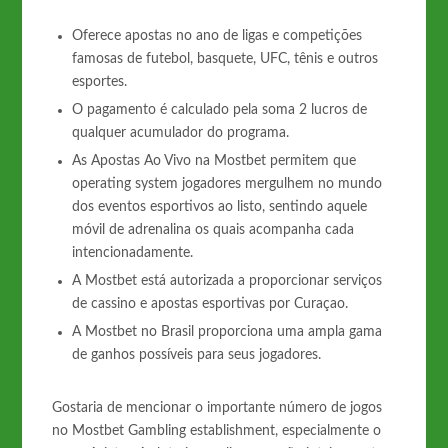
Oferece apostas no ano de ligas e competições
famosas de futebol, basquete, UFC, tênis e outros
esportes.
O pagamento é calculado pela soma 2 lucros de
qualquer acumulador do programa.
As Apostas Ao Vivo na Mostbet permitem que
operating system jogadores mergulhem no mundo
dos eventos esportivos ao listo, sentindo aquele
móvil de adrenalina os quais acompanha cada
intencionadamente.
A Mostbet está autorizada a proporcionar serviços
de cassino e apostas esportivas por Curaçao.
A Mostbet no Brasil proporciona uma ampla gama
de ganhos possíveis para seus jogadores.
Gostaria de mencionar o importante número de jogos
no Mostbet Gambling establishment, especialmente o