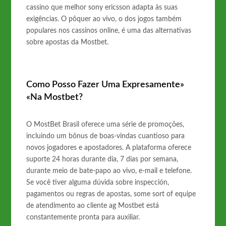
cassino que melhor sony ericsson adapta às suas
exigências. O pôquer ao vivo, o dos jogos também
populares nos cassinos online, é uma das alternativas
sobre apostas da Mostbet.
Como Posso Fazer Uma Expresamente»
«Na Mostbet?
O MostBet Brasil oferece uma série de promoções,
incluindo um bônus de boas-vindas cuantioso para
novos jogadores e apostadores. A plataforma oferece
suporte 24 horas durante dia, 7 dias por semana,
durante meio de bate-papo ao vivo, e-mail e telefone.
Se você tiver alguma dúvida sobre inspección,
pagamentos ou regras de apostas, some sort of equipe
de atendimento ao cliente ag Mostbet está
constantemente pronta para auxiliar.