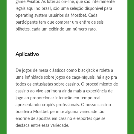
game Aviator. As loterias on-line, que são inteiramente
legais aqui no brasil, são uma seleção disponível para
operating system usuários da Mostbet. Cada
participante tem que comprar um entire de seis
bilhetes, cada um exibindo um número raro.
Aplicativo
De jogos de mesa clássicos como blackjack e roleta a
uma infinidade sobre jogos de caça-níqueis, há algo pra
todos os entusiastas sobre cassino. O procedimiento de
cassino ao vivo aprimora ainda mais a experiência de
jogo ao proporcionar interação em tempo real
apresentando crupiês profissionais. O nosso cassino
brasileiro Mostbet permite alguma variedade tão
enorme de apostas em cassino e esportes que se
destaca entre essa variedade.