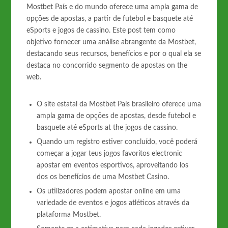
Mostbet País e do mundo oferece uma ampla gama de
opções de apostas, a partir de futebol e basquete até
eSports e jogos de cassino. Este post tem como
objetivo fornecer uma análise abrangente da Mostbet,
destacando seus recursos, benefícios e por o qual ela se
destaca no concorrido segmento de apostas on the
web.
O site estatal da Mostbet País brasileiro oferece uma
ampla gama de opções de apostas, desde futebol e
basquete até eSports at the jogos de cassino.
Quando um registro estiver concluído, você poderá
começar a jogar teus jogos favoritos electronic
apostar em eventos esportivos, aproveitando los
dos os benefícios de uma Mostbet Casino.
Os utilizadores podem apostar online em uma
variedade de eventos e jogos atléticos através da
plataforma Mostbet.