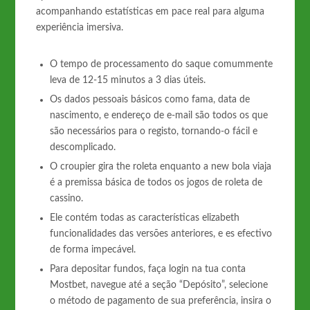
acompanhando estatísticas em pace real para alguma
experiência imersiva.
O tempo de processamento do saque comummente
leva de 12-15 minutos a 3 dias úteis.
Os dados pessoais básicos como fama, data de
nascimento, e endereço de e-mail são todos os que
são necessários para o registo, tornando-o fácil e
descomplicado.
O croupier gira the roleta enquanto a new bola viaja
é a premissa básica de todos os jogos de roleta de
cassino.
Ele contém todas as características elizabeth
funcionalidades das versões anteriores, e es efectivo
de forma impecável.
Para depositar fundos, faça login na tua conta
Mostbet, navegue até a seção “Depósito”, selecione
o método de pagamento de sua preferência, insira o