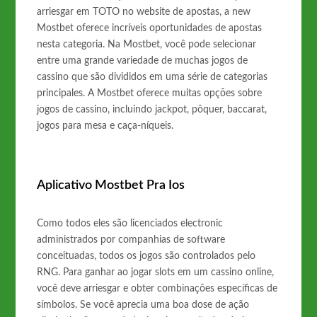
arriesgar em TOTO no website de apostas, a new
Mostbet oferece incríveis oportunidades de apostas
nesta categoria. Na Mostbet, você pode selecionar
entre uma grande variedade de muchas jogos de
cassino que são divididos em uma série de categorias
principales. A Mostbet oferece muitas opções sobre
jogos de cassino, incluindo jackpot, pôquer, baccarat,
jogos para mesa e caça-níqueis.
Aplicativo Mostbet Pra Ios
Como todos eles são licenciados electronic
administrados por companhias de software
conceituadas, todos os jogos são controlados pelo
RNG. Para ganhar ao jogar slots em um cassino online,
você deve arriesgar e obter combinações específicas de
símbolos. Se você aprecia uma boa dose de ação