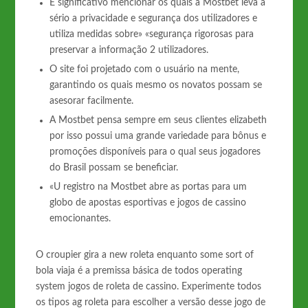
É significativo mencionar os quais a Mostbet leva a
sério a privacidade e segurança dos utilizadores e
utiliza medidas sobre» «segurança rigorosas para
preservar a informação 2 utilizadores.
O site foi projetado com o usuário na mente,
garantindo os quais mesmo os novatos possam se
asesorar facilmente.
A Mostbet pensa sempre em seus clientes elizabeth
por isso possui uma grande variedade para bônus e
promoções disponíveis para o qual seus jogadores
do Brasil possam se beneficiar.
«U registro na Mostbet abre as portas para um
globo de apostas esportivas e jogos de cassino
emocionantes.
O croupier gira a new roleta enquanto some sort of
bola viaja é a premissa básica de todos operating
system jogos de roleta de cassino. Experimente todos
os tipos ag roleta para escolher a versão desse jogo de