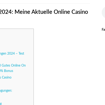
2024: Meine Aktuelle Online Casino
Fa
ngen 2024 – Test
nd Gutes Online On
00% Bonus
s Casino
ngungen:
ng