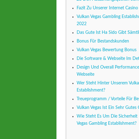
Fazit Zu Unserer Internet Casino 
Vulkan Vegas Gambling Establi
2022
Das Gute Ist Ha Sido Gibt Sämtl
Bonus Für Bestandskunden
Vulkan Vegas Bewertung Bonus
Die Software & Webseite Im Det
Design Und Overall Performance:
Webseite
Wer Steht Hinter Unserem Vulk
Establishment?
Treueprogramm / Vorteile Für B
Vulkan Vegas Ist Ein Sehr Gutes
Wie Steht Es Um Die Sicherheit
Vegas Gambling Establishment?