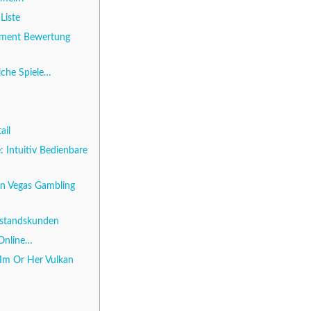
Liste
shment Bewertung
iche Spiele…
ail
 Intuitiv Bedienbare
an Vegas Gambling
estandskunden
 Online…
 Im Or Her Vulkan