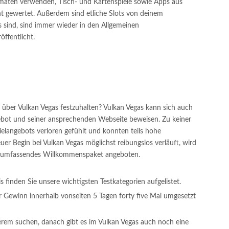
omaten verwenden, Tisch- und Kartenspiele sowie Apps aus
ht gewertet. Außerdem sind etliche Slots von deinem
sind, sind immer wieder in den Allgemeinen
ffentlicht.
s über Vulkan Vegas festzuhalten? Vulkan Vegas kann sich auch
ebot und seiner ansprechenden Webseite beweisen. Zu keiner
ielangebots verloren gefühlt und konnten teils hohe
 Begin bei Vulkan Vegas möglichst reibungslos verläuft, wird
in umfassendes Willkommenspaket angeboten.
 finden Sie unsere wichtigsten Testkategorien aufgelistet.
Gewinn innerhalb vonseiten 5 Tagen forty five Mal umgesetzt
rem suchen, danach gibt es im Vulkan Vegas auch noch eine