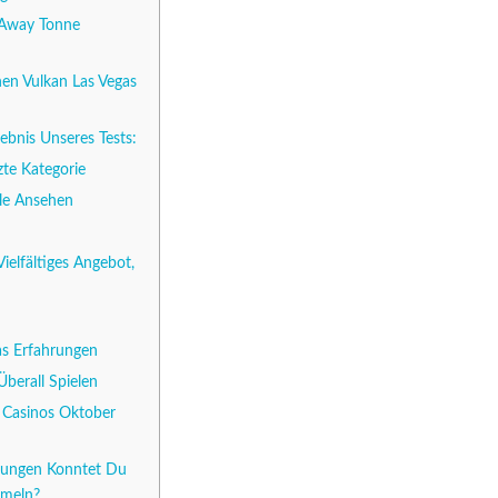
 Away Tonne
en Vulkan Las Vegas
bnis Unseres Tests:
zte Kategorie
le Ansehen
Vielfältiges Angebot,
as Erfahrungen
berall Spielen
e Casinos Oktober
hrungen Konntet Du
mmeln?