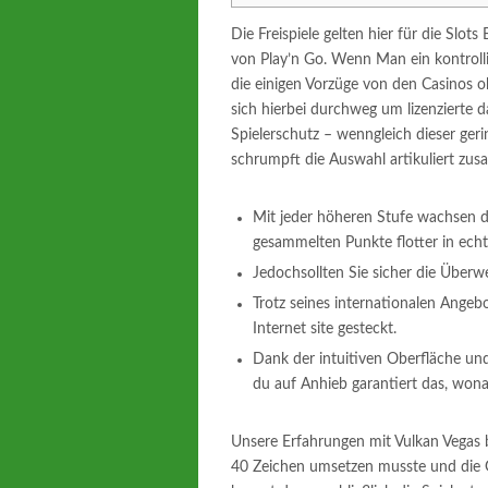
Die Freispiele gelten hier für die Sl
von Play’n Go. Wenn Man ein kontrolli
die einigen Vorzüge von den Casinos o
sich hierbei durchweg um lizenzierte d
Spielerschutz – wenngleich dieser ger
schrumpft die Auswahl artikuliert zu
Mit jeder höheren Stufe wachsen d
gesammelten Punkte flotter in ec
Jedochsollten Sie sicher die Überw
Trotz seines internationalen Angebo
Internet site gesteckt.
Dank der intuitiven Oberfläche und
du auf Anhieb garantiert das, wona
Unsere Erfahrungen mit Vulkan Vegas 
40 Zeichen umsetzen musste und die 