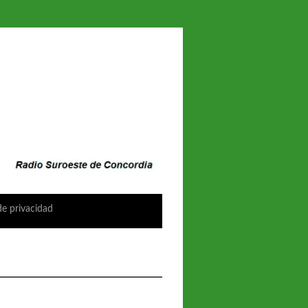
de privacidad