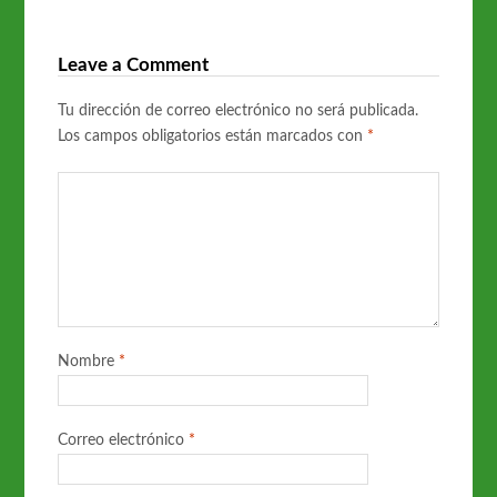
Leave a Comment
Tu dirección de correo electrónico no será publicada.
Los campos obligatorios están marcados con
*
Nombre
*
Correo electrónico
*