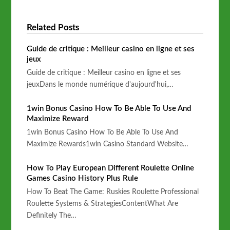
Related Posts
Guide de critique : Meilleur casino en ligne et ses
jeux
Guide de critique : Meilleur casino en ligne et ses
jeuxDans le monde numérique d'aujourd'hui,…
1win Bonus Casino How To Be Able To Use And
Maximize Reward
1win Bonus Casino How To Be Able To Use And
Maximize Rewards1win Casino Standard Website…
How To Play European Different Roulette Online
Games Casino History Plus Rule
How To Beat The Game: Ruskies Roulette Professional
Roulette Systems & StrategiesContentWhat Are
Definitely The…