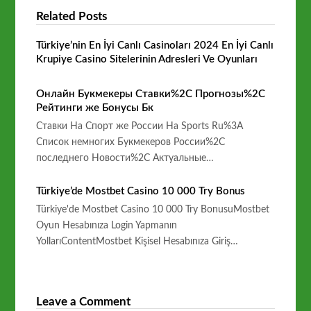
Related Posts
Türkiye’nin En İyi Canlı Casinoları 2024 En İyi Canlı
Krupiye Casino Sitelerinin Adresleri Ve Oyunları
Онлайн Букмекеры Ставки%2C Прогнозы%2C
Рейтинги же Бонусы Бк
Ставки На Спорт же России На Sports Ru%3A
Список немногих Букмекеров России%2C
последнего Новости%2C Актуальные…
Türkiye’de Mostbet Casino 10 000 Try Bonus
Türkiye'de Mostbet Casino 10 000 Try BonusuMostbet
Oyun Hesabınıza Login Yapmanın
YollarıContentMostbet Kişisel Hesabınıza Giriş…
Leave a Comment