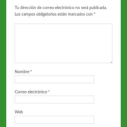
Tu dirección de correo electrónico no será publicada.
Los campos obligatorios están marcados con
*
Nombre
*
Correo electrónico
*
Web