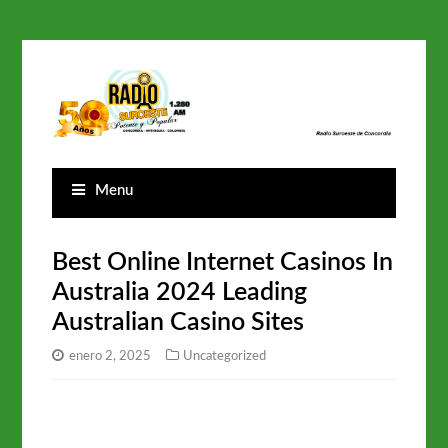
Menu
Best Online Internet Casinos In
Australia 2024 Leading
Australian Casino Sites
enero 2, 2025
Uncategorized