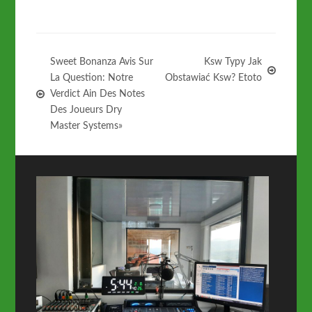
Sweet Bonanza Avis Sur
Ksw Typy Jak
La Question: Notre
Obstawiać Ksw? Etoto
Verdict Ain Des Notes
Des Joueurs Dry
Master Systems»