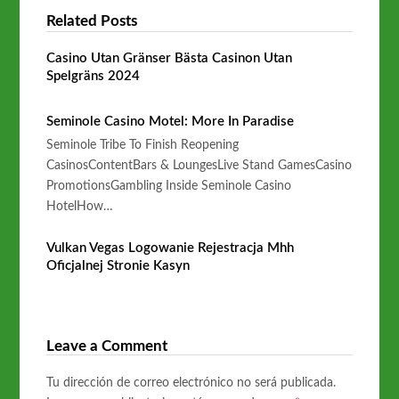
Related Posts
Casino Utan Gränser Bästa Casinon Utan
Spelgräns 2024
Seminole Casino Motel: More In Paradise
Seminole Tribe To Finish Reopening
CasinosContentBars & LoungesLive Stand GamesCasino
PromotionsGambling Inside Seminole Casino
HotelHow…
Vulkan Vegas Logowanie Rejestracja Mhh
Oficjalnej Stronie Kasyn
Leave a Comment
Tu dirección de correo electrónico no será publicada.