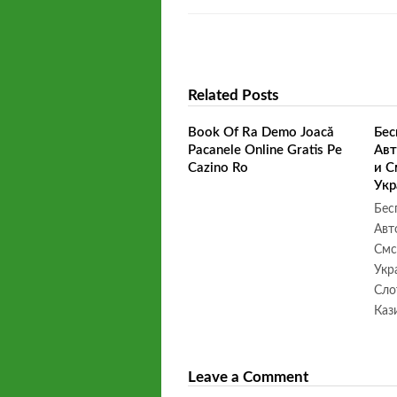
Related Posts
Book Of Ra Demo Joacă
Бес
Pacanele Online Gratis Pe
Авт
Cazino Ro
и С
Укр
Бес
Авт
Смс
Укр
Сло
Каз
Leave a Comment