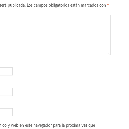
será publicada.
Los campos obligatorios están marcados con
*
nico y web en este navegador para la próxima vez que