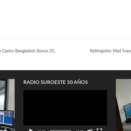
e Casino Bangladesh Bonus 35,
Bettingsidor Med Sven
RADIO SUROESTE 50 AÑOS
Reproductor
de
vídeo