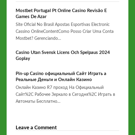
Mostbet Portugal Pt Online Casino Revisão E
Games De Azar
Site Oficial No Brasil Apostas Esportivas Electronic
Cassino OnlineContentComo Posso Criar Uma Conta
Mostbet? Gerenciando…
Casino Utan Svensk Licens Och Spelpaus 2024 ️
Goplay
Pin-up Casino официальный Сайт Играть а
Реальные Деньги и Онлайн Казино
Онлайн Казино R7 проход На Официальный
Сайт%2C Рабочее Зеркало в Сегодня%2C Играть в
Автоматы Бесплатно…
Leave a Comment