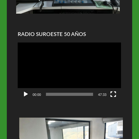
RADIO SUROESTE 50 AÑOS
Reproductor
de
vídeo
00:00
47:33