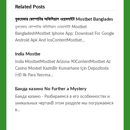
Related Posts
বুকমেকার কোম্পানির অফিসিয়াল ওয়েবসাইট Mostbet Banglades
বুকমেকার কোম্পানির অফিসিয়াল ওয়েবসাইট Mostbet
BangladeshMostbet Iphone App: Download For Google
Android Apk And IosContentMostbet…
India Mostbe
India MostbetMostbet Arizona 90ContentMostbet Az
Casino Mosbet KazinBir Kumarhane Için Depozitoda
0 Ilk Para Yatırma…
Банда казино No Further a Mystery
Банда казино - Разбираемся в его особенностях и
уникальных чертахВ этом разделе мы погружаемся
в…