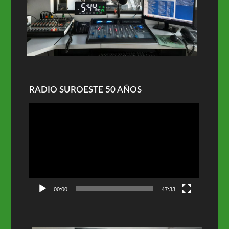
RADIO SUROESTE 50 AÑOS
Reproductor
de
vídeo
00:00
47:33