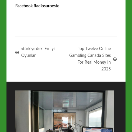
Facebook Radiosuroeste
«türkiye’deki En İyi
Top Twelve Online
Oyunlar
Gambling Canada Sites
For Real Money In
2025