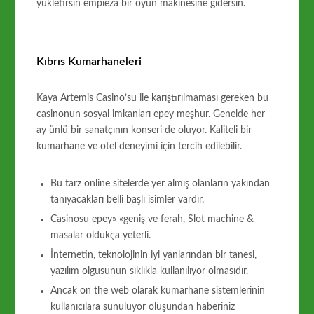
yükletirsin empieza bir oyun makinesine gidersin.
Kıbrıs Kumarhaneleri
Kaya Artemis Casino’su ile karıştırılmaması gereken bu
casinonun sosyal imkanları epey meşhur. Genelde her
ay ünlü bir sanatçının konseri de oluyor. Kaliteli bir
kumarhane ve otel deneyimi için tercih edilebilir.
Bu tarz online sitelerde yer almış olanların yakından
tanıyacakları belli başlı isimler vardır.
Casinosu epey» «geniş ve ferah, Slot machine &
masalar oldukça yeterli.
İnternetin, teknolojinin iyi yanlarından bir tanesi,
yazılım olgusunun sıklıkla kullanılıyor olmasıdır.
Ancak on the web olarak kumarhane sistemlerinin
kullanıcılara sunuluyor oluşundan haberiniz