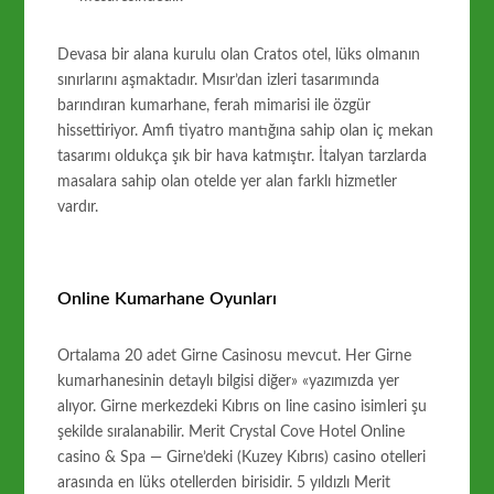
Devasa bir alana kurulu olan Cratos otel, lüks olmanın
sınırlarını aşmaktadır. Mısır’dan izleri tasarımında
barındıran kumarhane, ferah mimarisi ile özgür
hissettiriyor. Amfi tiyatro mantığına sahip olan iç mekan
tasarımı oldukça şık bir hava katmıştır. İtalyan tarzlarda
masalara sahip olan otelde yer alan farklı hizmetler
vardır.
Online Kumarhane Oyunları
Ortalama 20 adet Girne Casinosu mevcut. Her Girne
kumarhanesinin detaylı bilgisi diğer» «yazımızda yer
alıyor. Girne merkezdeki Kıbrıs on line casino isimleri şu
şekilde sıralanabilir. Merit Crystal Cove Hotel Online
casino & Spa — Girne’deki (Kuzey Kıbrıs) casino otelleri
arasında en lüks otellerden birisidir. 5 yıldızlı Merit