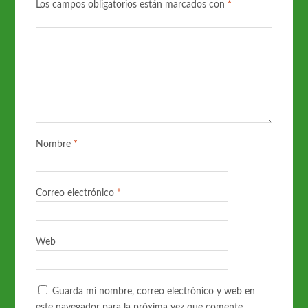
Los campos obligatorios están marcados con
*
Nombre
*
Correo electrónico
*
Web
Guarda mi nombre, correo electrónico y web en
este navegador para la próxima vez que comente.