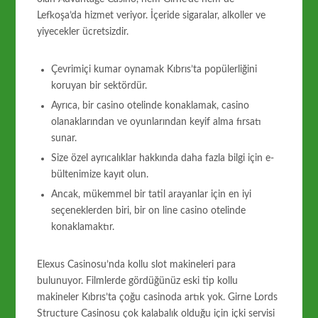
Lefkoşa’da hizmet veriyor. İçeride sigaralar, alkoller ve
yiyecekler ücretsizdir.
Çevrimiçi kumar oynamak Kıbrıs’ta popülerliğini
koruyan bir sektördür.
Ayrıca, bir casino otelinde konaklamak, casino
olanaklarından ve oyunlarından keyif alma fırsatı
sunar.
Size özel ayrıcalıklar hakkında daha fazla bilgi için e-
bültenimize kayıt olun.
Ancak, mükemmel bir tatil arayanlar için en iyi
seçeneklerden biri, bir on line casino otelinde
konaklamaktır.
Elexus Casinosu’nda kollu slot makineleri para
bulunuyor. Filmlerde gördüğünüz eski tip kollu
makineler Kıbrıs’ta çoğu casinoda artık yok. Girne Lords
Structure Casinosu çok kalabalık olduğu için içki servisi