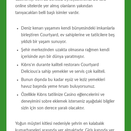
online sitelerde yer almış olanların yakından
tanıyacakları belli başlı isimler vardır.
Deniz kenarı yaşamını kendi bünyesindeki imkanlarla
birleştiren Courtyard, ev sahiplerine ve tatilcilere beş
yıldızlı bir yaşam sunuyor.
Şehir merkezinden uzakta olmasına rağmen kendi
içerisinde ayrı bir dünya yaratmıştır.
Kıbrıs’ın durante kaliteli restoranı Courtyard
Delicious’a sahip yemekler ve servis çok kaliteli.
Bunun dışında bu kadar eşsiz ve leziz yemekleri
havuz başında yeme fırsatı buluyorsunuz.
Özellikle Kıbrıs tatilinize Casino eğlencelerini ve
deneyimini sobre eklemek isterseniz aşağıdaki bilgiler
sizin için son derece yaralı olacaktır.
Yoğun müşteri kitlesi nedeniyle şehrin en kalabalık
kumarhaneleri arasında yer almaktadır. Giriş katında yer