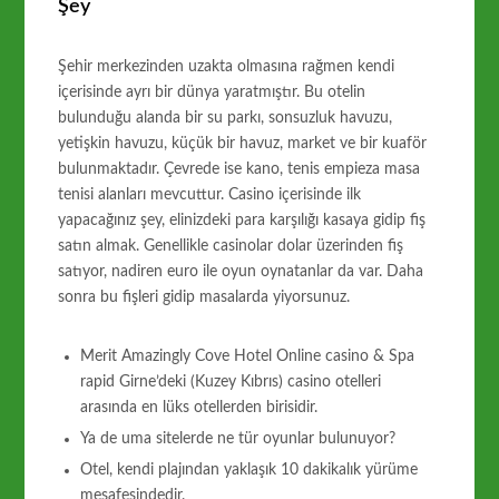
Şey
Şehir merkezinden uzakta olmasına rağmen kendi
içerisinde ayrı bir dünya yaratmıştır. Bu otelin
bulunduğu alanda bir su parkı, sonsuzluk havuzu,
yetişkin havuzu, küçük bir havuz, market ve bir kuaför
bulunmaktadır. Çevrede ise kano, tenis empieza masa
tenisi alanları mevcuttur. Casino içerisinde ilk
yapacağınız şey, elinizdeki para karşılığı kasaya gidip fiş
satın almak. Genellikle casinolar dolar üzerinden fiş
satıyor, nadiren euro ile oyun oynatanlar da var. Daha
sonra bu fişleri gidip masalarda yiyorsunuz.
Merit Amazingly Cove Hotel Online casino & Spa
rapid Girne’deki (Kuzey Kıbrıs) casino otelleri
arasında en lüks otellerden birisidir.
Ya de uma sitelerde ne tür oyunlar bulunuyor?
Otel, kendi plajından yaklaşık 10 dakikalık yürüme
mesafesindedir.