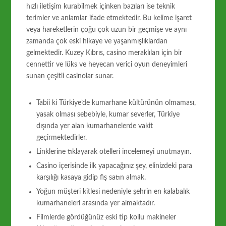
hızlı iletişim kurabilmek içinken bazıları ise teknik
terimler ve anlamlar ifade etmektedir. Bu kelime işaret
veya hareketlerin çoğu çok uzun bir geçmişe ve aynı
zamanda çok eski hikaye ve yaşanmışlıklardan
gelmektedir. Kuzey Kıbrıs, casino meraklıları için bir
cennettir ve lüks ve heyecan verici oyun deneyimleri
sunan çeşitli casinolar sunar.
Tabii ki Türkiye’de kumarhane kültürünün olmaması,
yasak olması sebebiyle, kumar severler, Türkiye
dışında yer alan kumarhanelerde vakit
geçirmektedirler.
Linklerine tıklayarak otelleri incelemeyi unutmayın.
Casino içerisinde ilk yapacağınız şey, elinizdeki para
karşılığı kasaya gidip fiş satın almak.
Yoğun müşteri kitlesi nedeniyle şehrin en kalabalık
kumarhaneleri arasında yer almaktadır.
Filmlerde gördüğünüz eski tip kollu makineler