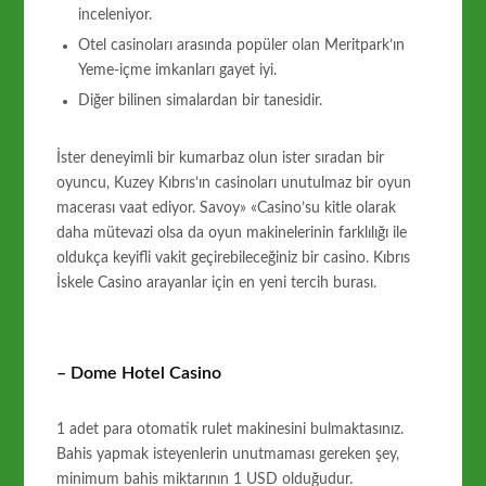
inceleniyor.
Otel casinoları arasında popüler olan Meritpark’ın
Yeme-içme imkanları gayet iyi.
Diğer bilinen simalardan bir tanesidir.
İster deneyimli bir kumarbaz olun ister sıradan bir
oyuncu, Kuzey Kıbrıs’ın casinoları unutulmaz bir oyun
macerası vaat ediyor. Savoy» «Casino’su kitle olarak
daha mütevazi olsa da oyun makinelerinin farklılığı ile
oldukça keyifli vakit geçirebileceğiniz bir casino. Kıbrıs
İskele Casino arayanlar için en yeni tercih burası.
– Dome Hotel Casino
1 adet para otomatik rulet makinesini bulmaktasınız.
Bahis yapmak isteyenlerin unutmaması gereken şey,
minimum bahis miktarının 1 USD olduğudur.