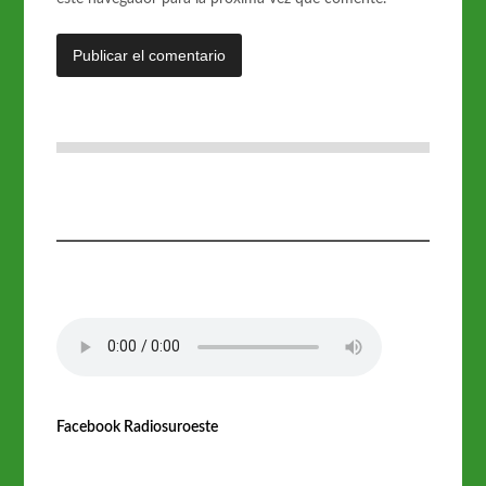
Facebook Radiosuroeste