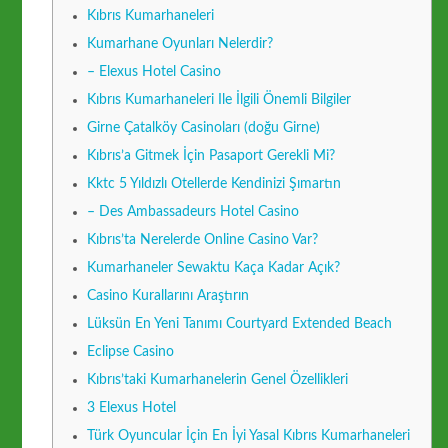
Kıbrıs Kumarhaneleri
Kumarhane Oyunları Nelerdir?
– Elexus Hotel Casino
Kıbrıs Kumarhaneleri Ile İlgili Önemli Bilgiler
Girne Çatalköy Casinoları (doğu Girne)
Kıbrıs’a Gitmek İçin Pasaport Gerekli Mi?
Kktc 5 Yıldızlı Otellerde Kendinizi Şımartın
– Des Ambassadeurs Hotel Casino
Kıbrıs’ta Nerelerde Online Casino Var?
Kumarhaneler Sewaktu Kaça Kadar Açık?
Casino Kurallarını Araştırın
Lüksün En Yeni Tanımı Courtyard Extended Beach
Eclipse Casino
Kıbrıs’taki Kumarhanelerin Genel Özellikleri
3 Elexus Hotel
Türk Oyuncular İçin En İyi Yasal Kıbrıs Kumarhaneleri