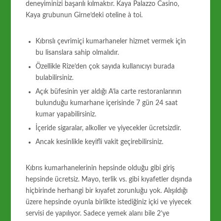
deneyiminizi başarılı kılmaktır. Kaya Palazzo Casino,
Kaya grubunun Girne’deki oteline à toi.
Kıbrıslı çevrimiçi kumarhaneler hizmet vermek için
bu lisanslara sahip olmalıdır.
Özellikle Rize’den çok sayıda kullanıcıyı burada
bulabilirsiniz.
Açık büfesinin yer aldığı A’la carte restoranlarının
bulunduğu kumarhane içerisinde 7 gün 24 saat
kumar yapabilirsiniz.
İçeride sigaralar, alkoller ve yiyecekler ücretsizdir.
Ancak kesinlikle keyifli vakit geçirebilirsiniz.
Kıbrıs kumarhanelerinin hepsinde olduğu gibi giriş
hepsinde ücretsiz. Mayo, terlik vs. gibi kıyafetler dışında
hiçbirinde herhangi bir kıyafet zorunluğu yok. Alışıldığı
üzere hepsinde oyunla birlikte istediğiniz içki ve yiyecek
servisi de yapılıyor. Sadece yemek alanı bile 2’ye