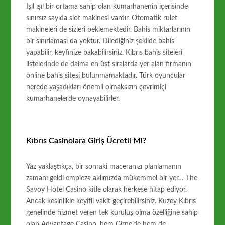
Işıl ışıl bir ortama sahip olan kumarhanenin içerisinde
sınırsız sayıda slot makinesi vardır. Otomatik rulet
makineleri de sizleri beklemektedir. Bahis miktarlarının
bir sınırlaması da yoktur. Dilediğiniz şekilde bahis
yapabilir, keyfinize bakabilirsiniz. Kıbrıs bahis siteleri
listelerinde de daima en üst sıralarda yer alan firmanın
online bahis sitesi bulunmamaktadır. Türk oyuncular
nerede yaşadıkları önemli olmaksızın çevrimiçi
kumarhanelerde oynayabilirler.
Kıbrıs Casinolara Giriş Ücretli Mi?
Yaz yaklaştıkça, bir sonraki maceranızı planlamanın
zamanı geldi empieza aklımızda mükemmel bir yer… The
Savoy Hotel Casino kitle olarak herkese hitap ediyor.
Ancak kesinlikle keyifli vakit geçirebilirsiniz. Kuzey Kıbrıs
genelinde hizmet veren tek kuruluş olma özelliğine sahip
olan Advantage Casino, hem Girne’de hem de