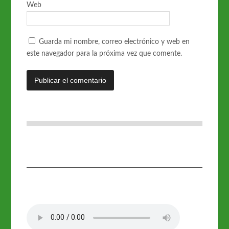
Web
Guarda mi nombre, correo electrónico y web en
este navegador para la próxima vez que comente.