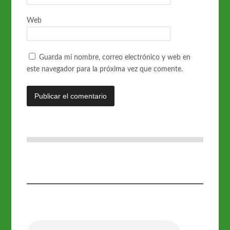
Web
Guarda mi nombre, correo electrónico y web en
este navegador para la próxima vez que comente.