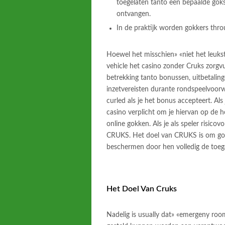
toegelaten tanto een bepaalde goks
ontvangen.
In de praktijk worden gokkers thro
Hoewel het misschien» «niet het leuks
vehicle het casino zonder Cruks zorgvuld
betrekking tanto bonussen, uitbetaling
inzetvereisten durante rondspeelvoorw
curled als je het bonus accepteert. Als 
casino verplicht om je hiervan op de ho
online gokken. Als je als speler risicov
CRUKS. Het doel van CRUKS is om gok
beschermen door hen volledig de toe
Het Doel Van Cruks
Nadelig is usually dat» «emergeny roo