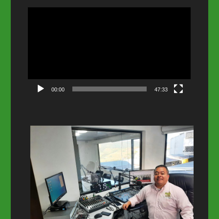
Reproductor
de
vídeo
00:00
47:33