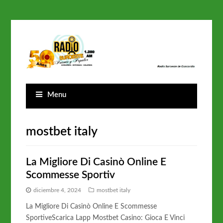
Menu
mostbet italy
La Migliore Di Casinò Online E
Scommesse Sportiv
diciembre 4, 2024
mostbet italy
La Migliore Di Casinò Online E Scommesse
SportiveScarica Lapp Mostbet Casino: Gioca E Vinci