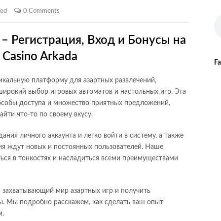
zed
0 Comments
 – Регистрация, Вход и Бонусы на
Casino Arkada
Fa
кальную платформу для азартных развлечений,
ирокий выбор игровых автоматов и настольных игр. Эта
особы доступа и множество приятных предложений,
йти что-то по своему вкусу.
дания личного аккаунта и легко войти в систему, а также
я ждут новых и постоянных пользователей. Наше
ься в тонкостях и насладиться всеми преимуществами
я захватывающий мир азартных игр и получить
ы. Мы подробно расскажем, как сделать ваш опыт
м.