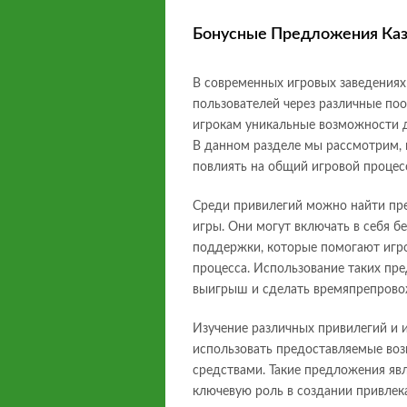
Бонусные Предложения Каз
В современных игровых заведениях
пользователей через различные по
игрокам уникальные возможности д
В данном разделе мы рассмотрим, 
повлиять на общий игровой процес
Среди привилегий можно найти пр
игры. Они могут включать в себя 
поддержки, которые помогают игро
процесса. Использование таких пр
выигрыш и сделать времяпрепрово
Изучение различных привилегий и 
использовать предоставляемые во
средствами. Такие предложения яв
ключевую роль в создании привлека