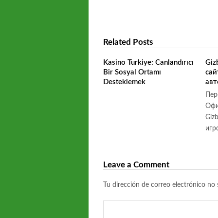
Related Posts
Kasino Turkiye: Canlandırıcı
Giz
Bir Sosyal Ortamı
сай
Desteklemek
авт
Пер
Офи
Gizb
игр
Leave a Comment
Tu dirección de correo electrónico no 