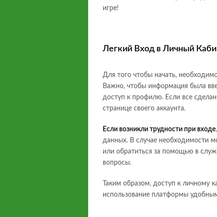
игре!
Легкий Вход в Личный Кабин
Для того чтобы начать, необходимо
Важно, чтобы информация была вв
доступ к профилю. Если все сделан
странице своего аккаунта.
Если возникли трудности при входе
данных. В случае необходимости м
или обратиться за помощью в служ
вопросы.
Таким образом, доступ к личному к
использование платформы удобным