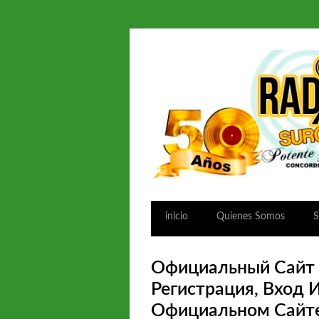
inicio
Quienes Somos
S
Официальный Сайт А
Регистрация, Вход 
Официальном Сайте