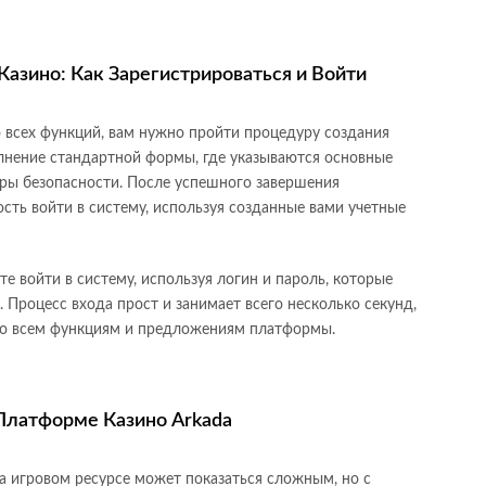
азино: Как Зарегистрироваться и Войти
 всех функций, вам нужно пройти процедуру создания
олнение стандартной формы, где указываются основные
ры безопасности. После успешного завершения
сть войти в систему, используя созданные вами учетные
те войти в систему, используя логин и пароль, которые
 Процесс входа прост и занимает всего несколько секунд,
ко всем функциям и предложениям платформы.
Платформе Казино Arkada
а игровом ресурсе может показаться сложным, но с