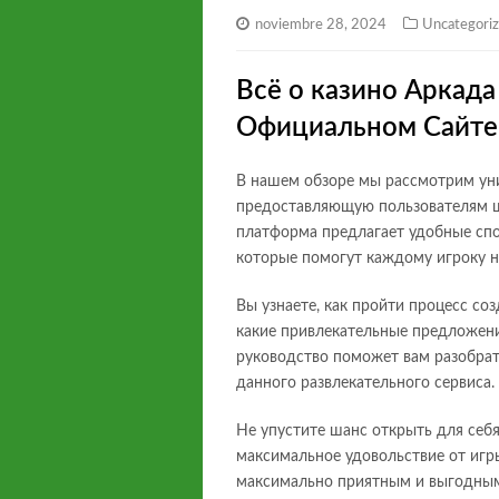
noviembre 28, 2024
Uncategori
Всё о казино Аркада
Официальном Сайте 
В нашем обзоре мы рассмотрим уни
предоставляющую пользователям ш
платформа предлагает удобные сп
которые помогут каждому игроку на
Вы узнаете, как пройти процесс соз
какие привлекательные предложени
руководство поможет вам разобрат
данного развлекательного сервиса.
Не упустите шанс открыть для себ
максимальное удовольствие от игр
максимально приятным и выгодны