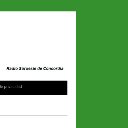
de privacidad