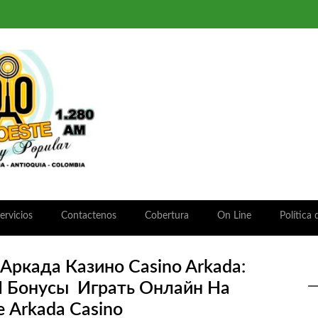
ervicios
Contactenos
Cobertura
On Line
Política 
ркада Казино Casino Arkada:
И Бонусы ️ Играть Онлайн На
 Arkada Casino