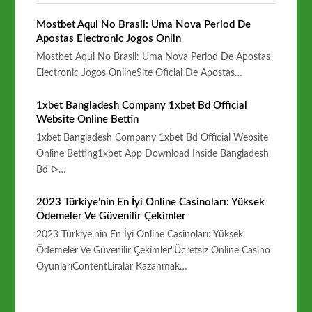
Mostbet Aqui No Brasil: Uma Nova Period De
Apostas Electronic Jogos Onlin
Mostbet Aqui No Brasil: Uma Nova Period De Apostas
Electronic Jogos OnlineSite Oficial De Apostas…
1xbet Bangladesh Company 1xbet Bd Official
Website Online Bettin
1xbet Bangladesh Company 1xbet Bd Official Website
Online Betting1xbet App Download Inside Bangladesh
Bd ᐉ…
2023 Türkiye’nin En İyi Online Casinoları: Yüksek
Ödemeler Ve Güvenilir Çekimler
2023 Türkiye'nin En İyi Online Casinoları: Yüksek
Ödemeler Ve Güvenilir Çekimler"Ücretsiz Online Casino
OyunlarıContentLiralar Kazanmak…