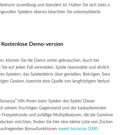
lattform zuverlässig und lizenziert ist. Halten Sie sich stets a
ngsvollen Spielens ebenso beachten Sie unkomplizierte
– Kostenlose Demo-version
n, können Sie die Demo unten gebrauchen. Auch bei
n Sie auf jeden Fall vermeiden. Spiele reasonable und ehrlich
en Spielern, das Spielerlebnis über genießen. Betrügen, Sera
tigen Gewinn, koennte eine Quelle von langfristigem Verlust
Bonanza” hilft Ihnen beim Spielen des Spiels! Dieser
it seinem fruchtigen Gegenstand und der kaskadierenden
Freispielrunde und zufällige Multiplikatoren, die die Gewinne
decken möchten, finden Sie hier eine kleine Liste von Zocken
e aufregenden Bonusfunktionen
sweet-bonanza-1000-