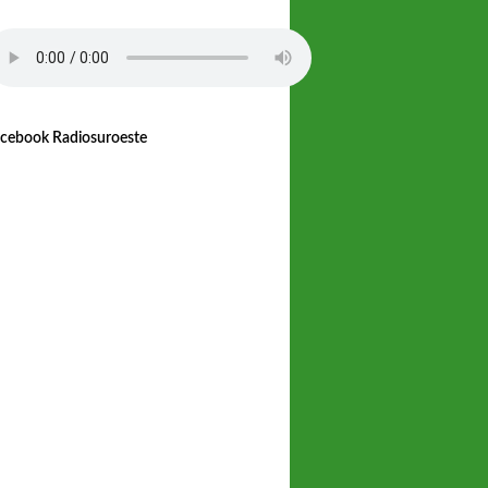
cebook Radiosuroeste