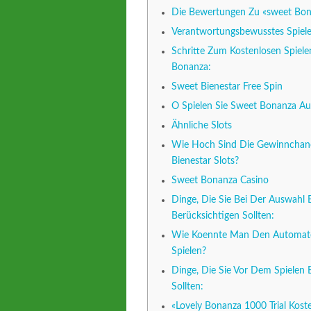
Die Bewertungen Zu «sweet Bo
Verantwortungsbewusstes Spiele
Schritte Zum Kostenlosen Spiel
Bonanza:
Sweet Bienestar Free Spin
O Spielen Sie Sweet Bonanza Au
Ähnliche Slots
Wie Hoch Sind Die Gewinnchan
Bienestar Slots?
Sweet Bonanza Casino
Dinge, Die Sie Bei Der Auswahl 
Berücksichtigen Sollten:
Wie Koennte Man Den Automate
Spielen?
Dinge, Die Sie Vor Dem Spielen 
Sollten:
«Lovely Bonanza 1000 Trial Koste