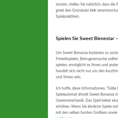
zocken, stellen Sie natürlich, dass die P
great den Grundsatz kklk verantwortu
Spielpraktiken.
Spielen Sie Sweet Bienestar 
Um Sweet Bonanza kostenlos zu zocke
Freizeitspielen, Betrugsversuche sollte
spielen, ermöglicht es Ihnen und ander
handelt sich nicht nur um den kurzfris
und Stress sein.
Ich hoffe, diese Informationen, “Süße 
Spielautomat ähnelt Sweet Bonanza m
Gewinnmechanik. Das Spiel bietet eine 
erhöhen. Wenn Sie ähnliche Spiele ent
mit den selben bunten Grafiken sowi