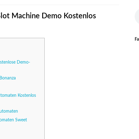
Slot Machine Demo Kostenlos
Fa
ostenlose Demo-
 Bonanza
utomaten Kostenlos
lautomaten
tomaten Sweet