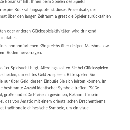
ße Bonanza” hilft Ihnen beim Spielen des Spiels!
r expire Rückzahlungsquote ist dieses Prozentsatz, der
tomat über den langen Zeitraum a great die Spieler zurückzahlen
ten oder anderen Glücksspielaktivitäten wird dringend
kzeptabel..
eines bonbonfarbenen Königreichs über riesigen Marshmallow-
s dem Boden hervorragen.
1er Spielsucht birgt, Allerdings sollten Sie bei Glücksspielen
tscheiden, um echtes Geld zu spielen, Bitte spielen Sie
 nur über Geld, dessen Einbuße Sie sich leisten können. Im
ne bestimmte Anzahl identischer Symbole treffen. “Süße
al, große und süße Preise zu gewinnen, Bekannt für sein
Spiel, das von Amatic mit einem orientalischen Drachenthema
t traditionelle chinesische Symbole, um ein visuell