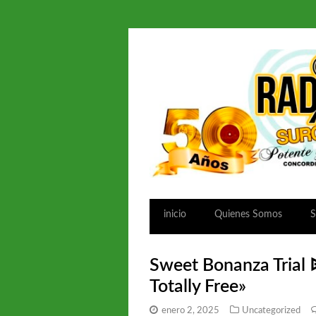
inicio
Quienes Somos
S
Sweet Bonanza Trial
Totally Free»
enero 2, 2025
Uncategorized