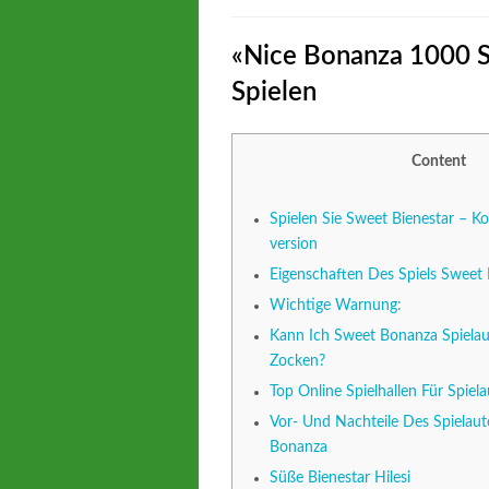
«Nice Bonanza 1000 
Spielen
Content
Spielen Sie Sweet Bienestar – K
version
Eigenschaften Des Spiels Sweet
Wichtige Warnung:
Kann Ich Sweet Bonanza Spiela
Zocken?
Top Online Spielhallen Für Spie
Vor- Und Nachteile Des Spielau
Bonanza
Süße Bienestar Hilesi