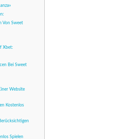
nanza»
n:
en Von Sweet
f Xbet:
cen Bei Sweet
Einer Website
n Kostenlos
Berücksichtigen
nlos Spielen