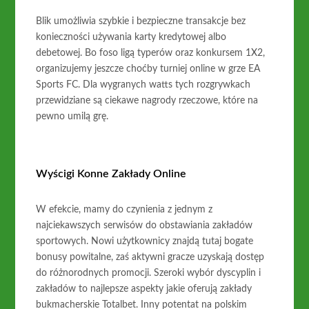
Blik umożliwia szybkie i bezpieczne transakcje bez
konieczności używania karty kredytowej albo
debetowej. Bo foso ligą typerów oraz konkursem 1X2,
organizujemy jeszcze choćby turniej online w grze EA
Sports FC. Dla wygranych watts tych rozgrywkach
przewidziane są ciekawe nagrody rzeczowe, które na
pewno umilą grę.
Wyścigi Konne Zakłady Online
W efekcie, mamy do czynienia z jednym z
najciekawszych serwisów do obstawiania zakładów
sportowych. Nowi użytkownicy znajdą tutaj bogate
bonusy powitalne, zaś aktywni gracze uzyskają dostęp
do różnorodnych promocji. Szeroki wybór dyscyplin i
zakładów to najlepsze aspekty jakie oferują zakłady
bukmacherskie Totalbet. Inny potentat na polskim