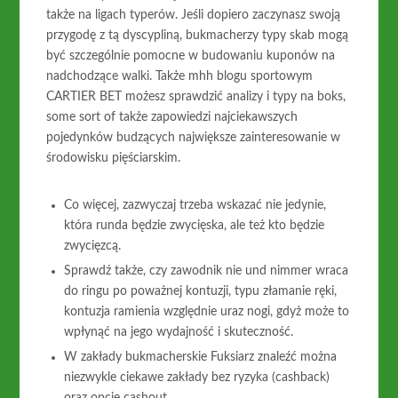
także na ligach typerów. Jeśli dopiero zaczynasz swoją
przygodę z tą dyscypliną, bukmacherzy typy skab mogą
być szczególnie pomocne w budowaniu kuponów na
nadchodzące walki. Także mhh blogu sportowym
CARTIER BET możesz sprawdzić analizy i typy na boks,
some sort of także zapowiedzi najciekawszych
pojedynków budzących największe zainteresowanie w
środowisku pięściarskim.
Co więcej, zazwyczaj trzeba wskazać nie jedynie,
która runda będzie zwycięska, ale też kto będzie
zwycięzcą.
Sprawdź także, czy zawodnik nie und nimmer wraca
do ringu po poważnej kontuzji, typu złamanie ręki,
kontuzja ramienia względnie uraz nogi, gdyż może to
wpłynąć na jego wydajność i skuteczność.
W zakłady bukmacherskie Fuksiarz znaleźć można
niezwykle ciekawe zakłady bez ryzyka (cashback)
oraz opcje cashout.