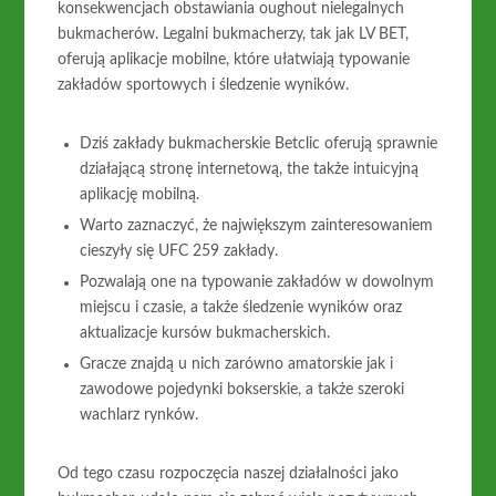
konsekwencjach obstawiania oughout nielegalnych
bukmacherów. Legalni bukmacherzy, tak jak LV BET,
oferują aplikacje mobilne, które ułatwiają typowanie
zakładów sportowych i śledzenie wyników.
Dziś zakłady bukmacherskie Betclic oferują sprawnie
działającą stronę internetową, the także intuicyjną
aplikację mobilną.
Warto zaznaczyć, że największym zainteresowaniem
cieszyły się UFC 259 zakłady.
Pozwalają one na typowanie zakładów w dowolnym
miejscu i czasie, a także śledzenie wyników oraz
aktualizacje kursów bukmacherskich.
Gracze znajdą u nich zarówno amatorskie jak i
zawodowe pojedynki bokserskie, a także szeroki
wachlarz rynków.
Od tego czasu rozpoczęcia naszej działalności jako