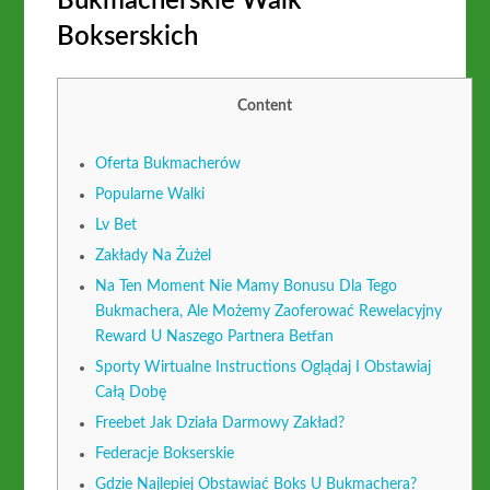
Bukmacherskie Walk
Bokserskich
Content
Oferta Bukmacherów
Popularne Walki
Lv Bet
Zakłady Na Żużel
Na Ten Moment Nie Mamy Bonusu Dla Tego
Bukmachera, Ale Możemy Zaoferować Rewelacyjny
Reward U Naszego Partnera Betfan
Sporty Wirtualne Instructions Oglądaj I Obstawiaj
Całą Dobę
Freebet Jak Działa Darmowy Zakład?
Federacje Bokserskie
Gdzie Najlepiej Obstawiać Boks U Bukmachera?