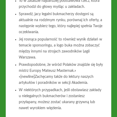
To w zasadzie najbardziej podstawowa rzecz, która
przychodzi do głowy myśląc u zakładach.
Sprawdź, jacy legalni bukmacherzy dostępni są
aktualnie na rodzimym rynku, porównaj ich oferty, a
następnie wybierz tego, który najlepiej spełnia Twoje
oczekiwania.
Jej rosnąca popularność to również wynik działań w
temacie sponsoringu, a logo buka można zobaczyć
między innymi na strojach zawodników Legii
Warszawa.
Prawdopodobne, że wśród Polaków znajdzie się były
mistrz Europy Mateusz Masternak.»
«[newline]Zachęcamy także do lektury naszych
artykułów i poradników w sekcji Akademia.
W niektórych przypadkach, jeśli obstawiasz zakłady
u nielegalnych bukmacherów i zostaniesz
przyłapany, możesz zostać ukarany grzywną lub
nawet wyrokiem więzienia.