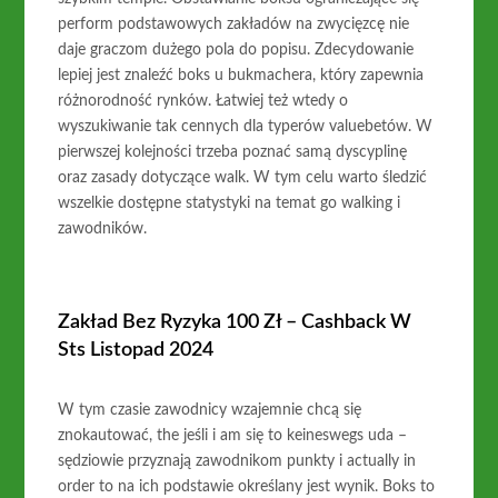
perform podstawowych zakładów na zwycięzcę nie
daje graczom dużego pola do popisu. Zdecydowanie
lepiej jest znaleźć boks u bukmachera, który zapewnia
różnorodność rynków. Łatwiej też wtedy o
wyszukiwanie tak cennych dla typerów valuebetów. W
pierwszej kolejności trzeba poznać samą dyscyplinę
oraz zasady dotyczące walk. W tym celu warto śledzić
wszelkie dostępne statystyki na temat go walking i
zawodników.
Zakład Bez Ryzyka 100 Zł – Cashback W
Sts Listopad 2024
W tym czasie zawodnicy wzajemnie chcą się
znokautować, the jeśli i am się to keineswegs uda –
sędziowie przyznają zawodnikom punkty i actually in
order to na ich podstawie określany jest wynik. Boks to