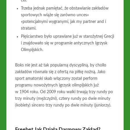
cel.
Trzeba jednak pamiętać, że obstawianie zakładów
sportowych wiąże się zarówno unces»
«potencjalnymi wygranymi, jak my partner and i
stratami.
Pięściarstwo było uprawiane już w starożytnej Grecji
i znajdowało się w programie antycznych Igrzysk
Olimpijskich.
Boks nie jest aż tak popularną dyscypliną, by chollo
zakładów równała się z ofertą na piłkę nożną. Jako
sport amatorski skab włączony został perform
programu nowożytnych igrzysk olimpijskich już
w 1904 roku. Od 2009 roku walki trwają trzy rundy po
trzy minuty (mężczyźni), cztery rundy po dwie minuty
(kobiety) sincero trzy rundy po dwie minuty (juniorzy).
Freebet Jak Działa Darmowy Zakład?