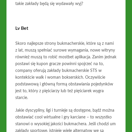
takie zakłady będą się wydawały wyj?
Lv Bet
Skoro najlepsze strony bukmacherskie, które są z nami
z lat, muszą spełniać surowe wymagania, nowe witryny
również muszą to robić mostbet aplikacja. Zanim jednak
postawi się kupon gracze powinni spojrzeć na to,
company oferują zakłady bukmacherskie STS w
kontekście walk i woman bokserskich. Oczywiście
podstawową i główną formą obstawiania pojedynków
jest to, który z pięściarzy lub też pięściarek wygra
starcie.
Jakie dyscypliny, ligi i turnieje są dostępne, bądź można
obstawiać cool wirtualne i gry karciane – to wszystko
stanowi o wysokiej jakości bukmachera. Jeśli chodzi um
zakłady sportowe, istnieje wiele alternatyw we są