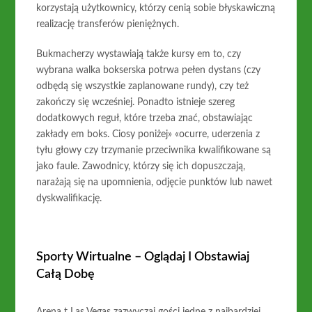
korzystają użytkownicy, którzy cenią sobie błyskawiczną
realizację transferów pieniężnych.
Bukmacherzy wystawiają także kursy em to, czy
wybrana walka bokserska potrwa pełen dystans (czy
odbędą się wszystkie zaplanowane rundy), czy też
zakończy się wcześniej. Ponadto istnieje szereg
dodatkowych reguł, które trzeba znać, obstawiając
zakłady em boks. Ciosy poniżej» «ocurre, uderzenia z
tyłu głowy czy trzymanie przeciwnika kwalifikowane są
jako faule. Zawodnicy, którzy się ich dopuszczają,
narażają się na upomnienia, odjęcie punktów lub nawet
dyskwalifikację.
Sporty Wirtualne – Oglądaj I Obstawiaj
Całą Dobę
Arena t Las Vegas zazwyczaj gości jedne z najbardziej